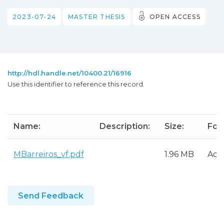
2023-07-24
MASTER THESIS
OPEN ACCESS
http://hdl.handle.net/10400.21/16916
Use this identifier to reference this record.
Name:
Description:
Size:
For
MBarreiros_vf.pdf
1.96 MB
Ado
Send Feedback