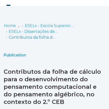
Log
(current)
In
Home
ESELx - Escola Superior de Educação de Lisboa
ESELx - Dissertações de Mestrado
Communities
Contributos da folha de cálculo para o desenvolvimento do pensamento computacional e do pensamento algébrico, no contexto do 2.º CEB
& Collections
Browse repository
Publication
Entities
Contributos da folha de cálculo
Statistics
para o desenvolvimento do
pensamento computacional e
do pensamento algébrico, no
contexto do 2.º CEB