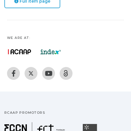
Full item page
WE ARE AT:
RCAAP PROMOTORS
Fundação para a Ciência
Universidade