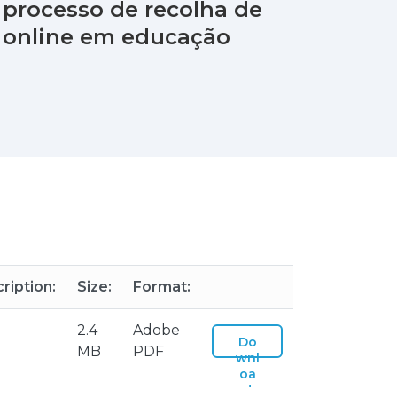
 processo de recolha de
 online em educação
ription:
Size:
Format:
2.4
Adobe
Do
MB
PDF
wnl
oa
d