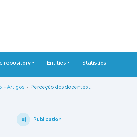
 repository
Entities
Statistics
 - Artigos
Perceção dos docentes sobre o processo de recolha de dados nas plataformas digitais online em educação
Publication