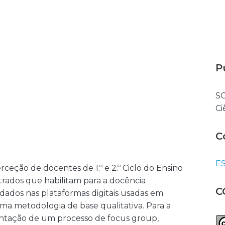
P
SO
Ci
C
ES
rceção de docentes de 1.º e 2.º Ciclo do Ensino
trados que habilitam para a docência
C
dados nas plataformas digitais usadas em
ma metodologia de base qualitativa. Para a
entação de um processo de focus group,