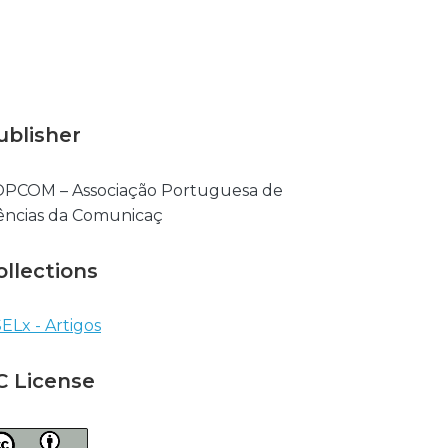
ublisher
PCOM – Associação Portuguesa de
ências da Comunicaç
ollections
ELx - Artigos
C License