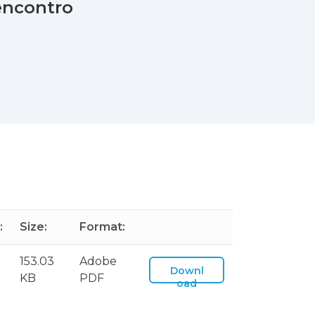
encontro
:
Size:
Format:
153.03
Adobe
Downl
KB
PDF
oad