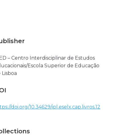
ublisher
ED – Centro Interdisciplinar de Estudos
ucacionais/Escola Superior de Educação
 Lisboa
OI
tps://doi.org/10.34629/ipl.eselx.cap.livros.12
ollections