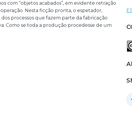
nos com “objetos acabados”, em evidente retração
peração. Nesta ficção pronta, o espetador,
ES
do dos processos que fazem parte da fabricação
iva. Como se toda a produção procedesse de um
C
A
S