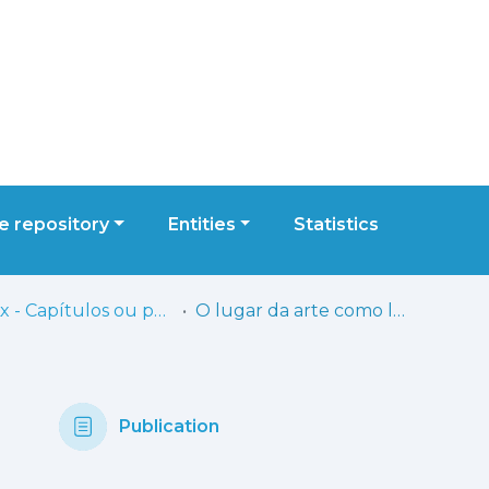
 repository
Entities
Statistics
ESELx - Capítulos ou partes de livros
O lugar da arte como lugar de encontro
Publication