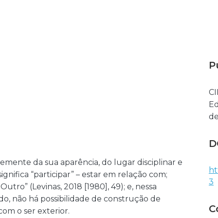
P
CI
Ed
de
D
mente da sua aparência, do lugar disciplinar e
ht
significa “participar” – estar em relação com;
3
Outro” (Levinas, 2018 [1980], 49); e, nessa
o, não há possibilidade de construção de
C
om o ser exterior.