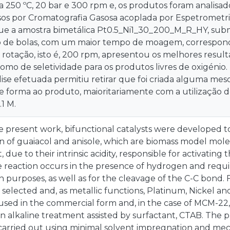
a 250 ºC, 20 bar e 300 rpm e, os produtos foram analisad
os por Cromatografia Gasosa acoplada por Espetrometria
que a amostra bimetálica Pt0.5_Ni1_30_200_M_R_HY, su
 de bolas, com um maior tempo de moagem, correspon
rotação, isto é, 200 rpm, apresentou os melhores resultad
omo de seletividade para os produtos livres de oxigénio
álise efetuada permitiu retirar que foi criada alguma me
de forma ao produto, maioritariamente com a utilizaçã
.1 M.
he present work, bifunctional catalysts were developed
n of guaiacol and anisole, which are biomass model molec
, due to their intrinsic acidity, responsible for activatin
 reaction occurs in the presence of hydrogen and requir
purposes, as well as for the cleavage of the C-C bond. Fo
elected and, as metallic functions, Platinum, Nickel an
used in the commercial form and, in the case of MCM-22, i
n alkaline treatment assisted by surfactant, CTAB. The p
 carried out using minimal solvent impregnation and me