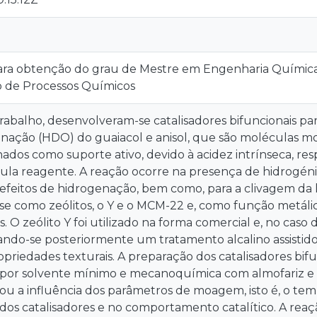
ara obtenção do grau de Mestre em Engenharia Química 
o de Processos Químicos
rabalho, desenvolveram-se catalisadores bifuncionais pa
nação (HDO) do guaiacol e anisol, que são moléculas mo
ados como suporte ativo, devido à acidez intrínseca, res
la reagente. A reação ocorre na presença de hidrogéni
 efeitos de hidrogenação, bem como, para a clivagem da l
se como zeólitos, o Y e o MCM-22 e, como função metálica
s. O zeólito Y foi utilizado na forma comercial e, no ca
izando-se posteriormente um tratamento alcalino assisti
ropriedades texturais. A preparação dos catalisadores bif
or solvente mínimo e mecanoquímica com almofariz e m
sou a influência dos parâmetros de moagem, isto é, o tem
dos catalisadores e no comportamento catalítico. A re