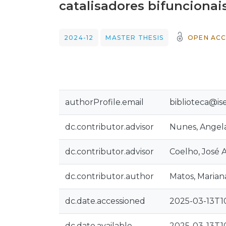
catalisadores bifuncionai
2024-12
MASTER THESIS
OPEN ACC
authorProfile.email
biblioteca@ise
dc.contributor.advisor
Nunes, Angela
dc.contributor.advisor
Coelho, José 
dc.contributor.author
Matos, Mariana
dc.date.accessioned
2025-03-13T10
dc.date.available
2025-03-13T10