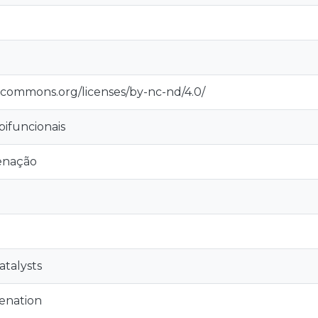
vecommons.org/licenses/by-nc-nd/4.0/
bifuncionais
enação
atalysts
enation