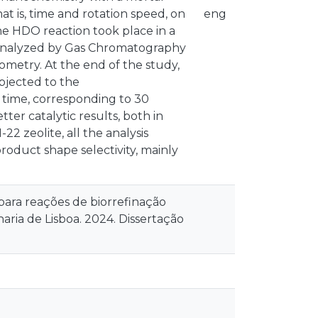
at is, time and rotation speed, on
eng
The HDO reaction took place in a
 analyzed by Gas Chromatography
metry. At the end of the study,
bjected to the
 time, corresponding to 30
ter catalytic results, both in
22 zeolite, all the analysis
roduct shape selectivity, mainly
para reações de biorrefinação
aria de Lisboa. 2024. Dissertação