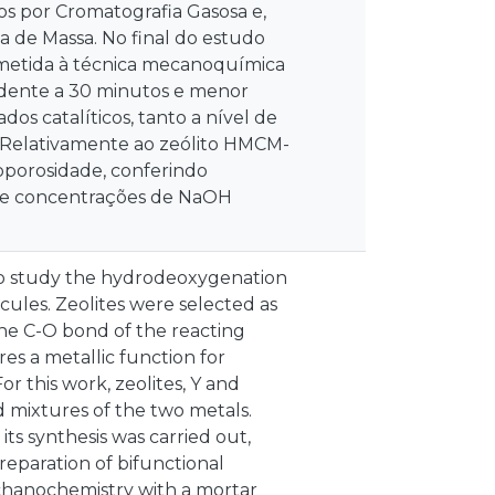
os por Cromatografia Gasosa e,
 de Massa. No final do estudo
bmetida à técnica mecanoquímica
dente a 30 minutos e menor
os catalíticos, tanto a nível de
. Relativamente ao zeólito HMCM-
soporosidade, conferindo
o de concentrações de NaOH
 to study the hydrodeoxygenation
ules. Zeolites were selected as
g the C-O bond of the reacting
es a metallic function for
r this work, zeolites, Y and
d mixtures of the two metals.
ts synthesis was carried out,
reparation of bifunctional
chanochemistry with a mortar