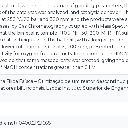
ball mill, where the influence of grinding parameters, th
 of the catalysts was analyzed. and catalytic behavior. 
, at 250 ºC, 20 bar and 300 rpm and the products were
cases, by Gas Chromatography coupled with Mass Spectro
that the bimetallic sample Pt0.5_Ni1_30_200_M_R_HY, su
al technique with the ball mill, with a longer grinding
lower rotation speed, that is, 200 rpm, presented the bet
ctivity for oxygen-free products. In relation to the HMCM-
evealed that some mesoporosity was created, giving the p
of NaOH concentrations greater than 0.1 M.
a Filipa Faísca – Otimização de um reator descontínuo 
adores bifuncionais. Lisboa: Instituto Superior de Engenh
ndle.net/10400.21/21668