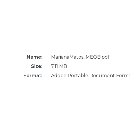
Name:
MarianaMatos_MEQB.pdf
Size:
7.11 MB
Format:
Adobe Portable Document Form