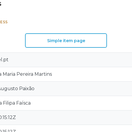
s
ESS
Simple item page
l.pt
 Maria Pereira Martins
Augusto Paixão
 Filipa Faísca
:15:12Z
:15:12Z