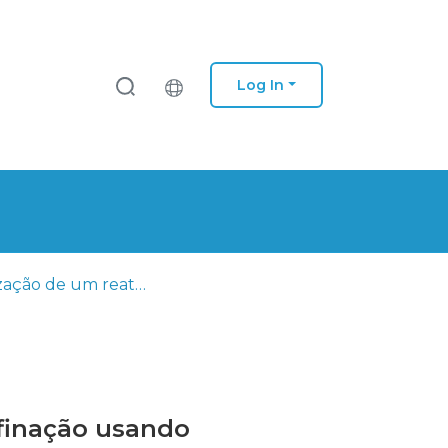
Log In
Otimização de um reator descontínuo para reações de biorrefinação usando catalisadores bifuncionais
efinação usando