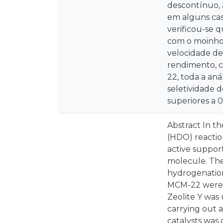
descontínuo, 
em alguns cas
verificou-se 
com o moinho
velocidade de 
rendimento, c
22, toda a an
seletividade 
superiores a 0
Abstract In t
(HDO) reactio
active support
molecule. The
hydrogenation 
MCM-22 were s
Zeolite Y was 
carrying out a
catalysts was