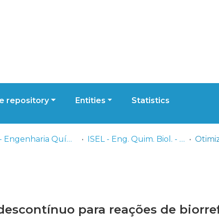
 repository
Entities
Statistics
ISEL - Engenharia Química e Biológica
ISEL - Eng. Quim. Biol. - Dissertações de Mestrado
descontínuo para reações de biorr