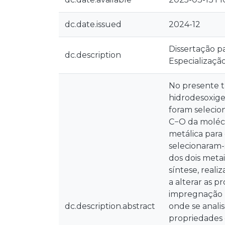
dc.date.issued
2024-12
Dissertação p
dc.description
Especializaçã
No presente t
hidrodesoxige
foram selecion
C−O da molécu
metálica para
selecionaram-
dos dois metai
síntese, real
a alterar as p
impregnação p
dc.description.abstract
onde se anali
propriedades 