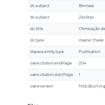
dc.subject
Biomass
dc.subject
Zeolites
dc.title
Otimização de
dc.type
master thesis
dspace.entity.type
Publication
oaire.citation.endPage
204
oaire.citation.startPage
1
oaire.version
http://purl.o