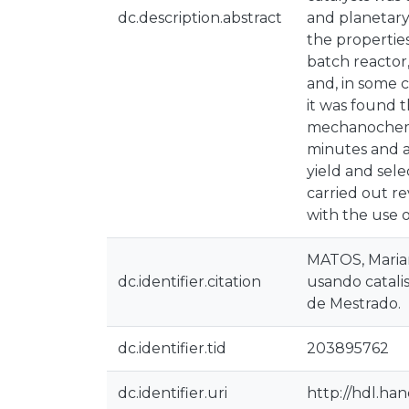
dc.description.abstract
and planetary 
the properties
batch reactor
and, in some 
it was found 
mechanochemic
minutes and a 
yield and sele
carried out r
with the use 
MATOS, Marian
dc.identifier.citation
usando catalis
de Mestrado.
dc.identifier.tid
203895762
dc.identifier.uri
http://hdl.ha