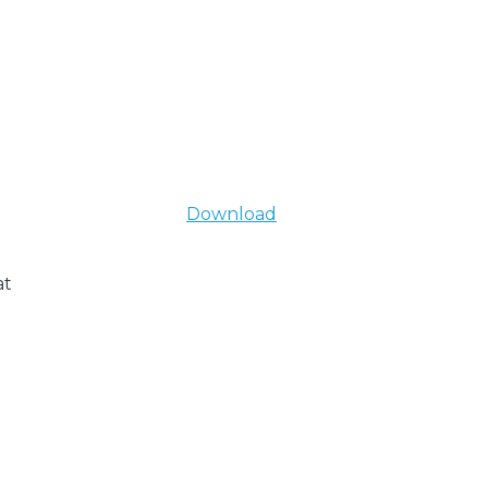
Download
at