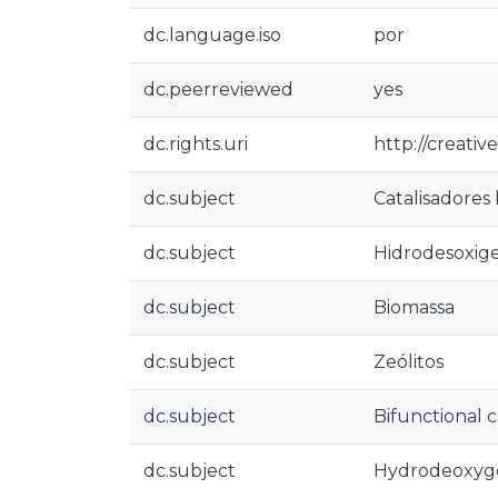
dc.language.iso
por
dc.peerreviewed
yes
dc.rights.uri
http://creati
dc.subject
Catalisadores 
dc.subject
Hidrodesoxig
dc.subject
Biomassa
dc.subject
Zeólitos
dc.subject
Bifunctional c
dc.subject
Hydrodeoxyg