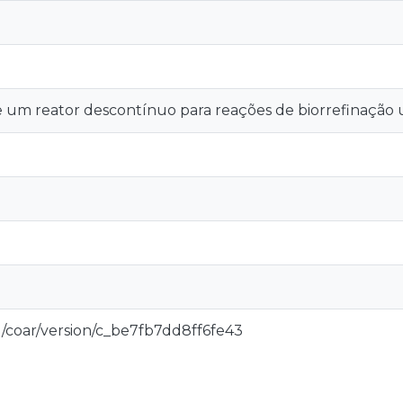
 um reator descontínuo para reações de biorrefinação u
rg/coar/version/c_be7fb7dd8ff6fe43