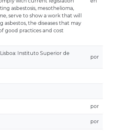
omply with current legislation
en
ting asbestosis, mesothelioma,
e, serve to show a work that will
ng asbestos, the diseases that may
of good practices and cost
sboa: Instituto Superior de
por
por
por