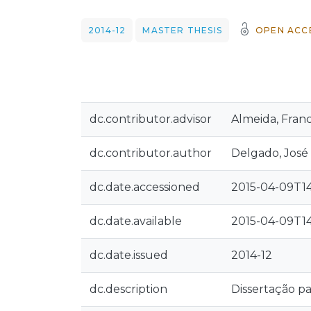
2014-12
MASTER THESIS
OPEN ACC
dc.contributor.advisor
Almeida, Fran
dc.contributor.author
Delgado, Jos
dc.date.accessioned
2015-04-09T1
dc.date.available
2015-04-09T1
dc.date.issued
2014-12
dc.description
Dissertação p