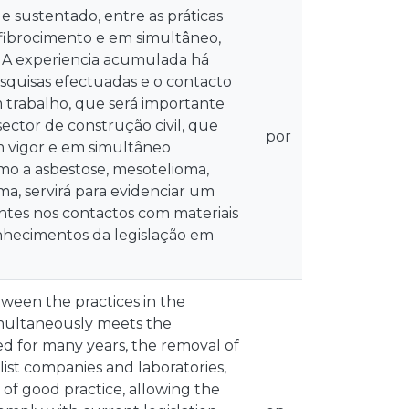
e sustentado, entre as práticas
 fibrocimento e em simultâneo,
r. A experiencia acumulada há
squisas efectuadas e o contacto
 trabalho, que será importante
ector de construção civil, que
por
m vigor e em simultâneo
omo a asbestose, mesotelioma,
a, servirá para evidenciar um
entes nos contactos com materiais
nhecimentos da legislação em
tween the practices in the
imultaneously meets the
d for many years, the removal of
ist companies and laboratories,
of good practice, allowing the