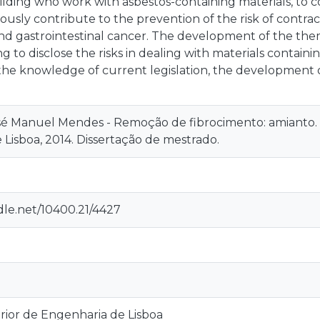
ilding who work with asbestos-containing materials, to c
usly contribute to the prevention of the risk of contrac
d gastrointestinal cancer. The development of the them
ng to disclose the risks in dealing with materials containi
the knowledge of current legislation, the development 
 Manuel Mendes - Remoção de fibrocimento: amianto. Li
Lisboa, 2014. Dissertação de mestrado.
dle.net/10400.21/4427
rior de Engenharia de Lisboa