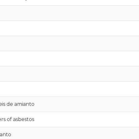
veis de amianto
ers of asbestos
ianto