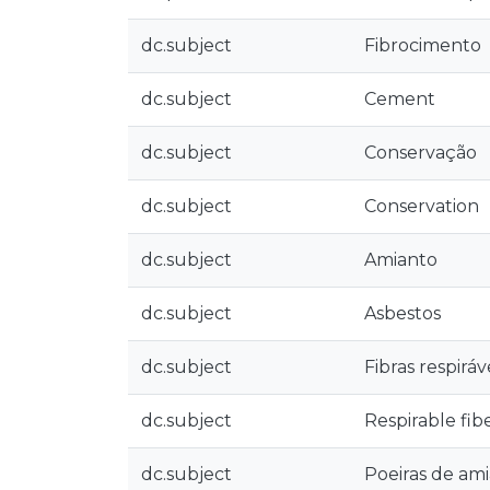
dc.subject
Fibrocimento
dc.subject
Cement
dc.subject
Conservação
dc.subject
Conservation
dc.subject
Amianto
dc.subject
Asbestos
dc.subject
Fibras respirá
dc.subject
Respirable fib
dc.subject
Poeiras de am