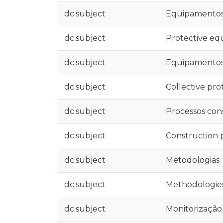
dc.subject
Equipamentos 
dc.subject
Protective e
dc.subject
Equipamentos 
dc.subject
Collective pr
dc.subject
Processos con
dc.subject
Construction 
dc.subject
Metodologias
dc.subject
Methodologie
dc.subject
Monitorização