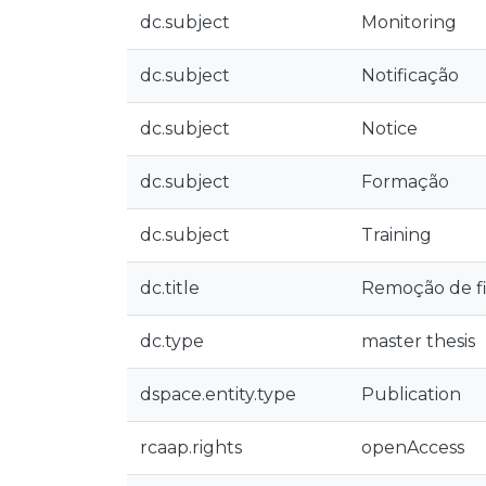
dc.subject
Monitoring
dc.subject
Notificação
dc.subject
Notice
dc.subject
Formação
dc.subject
Training
dc.title
Remoção de fi
dc.type
master thesis
dspace.entity.type
Publication
rcaap.rights
openAccess