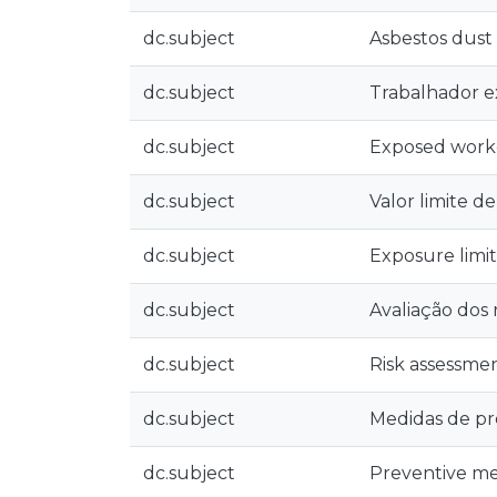
dc.subject
Asbestos dust
dc.subject
Trabalhador e
dc.subject
Exposed work
dc.subject
Valor limite d
dc.subject
Exposure limit
dc.subject
Avaliação dos 
dc.subject
Risk assessme
dc.subject
Medidas de p
dc.subject
Preventive m