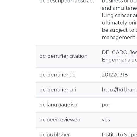
dc.description.abstract
business of bu
and simultaneo
lung cancer an
ultimately bri
be subject to 
management.
DELGADO, José
dc.identifier.citation
Engenharia de 
dc.identifier.tid
201220318
dc.identifier.uri
http://hdl.han
dc.language.iso
por
dc.peerreviewed
yes
dc.publisher
Instituto Supe