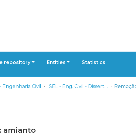
 repository
Entities
Statistics
- Engenharia Civil
ISEL - Eng. Civil - Dissertações de Mestrado
: amianto