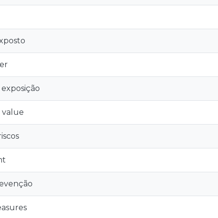
xposto
er
e exposição
 value
riscos
nt
revenção
easures