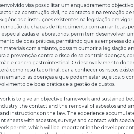
envolvido visa possibilitar um enquadramento objectivo 
sector da construção civil, no contacto e na remoção de
xigências e instruções existentes na legislação em vigo
na remoção de chapas de fibrocimento com amianto, as pe
especializadas e laboratórios, permitem desenvolver um
ento de boas práticas, permitindo que as empresas do s
 materiais com amianto, possam cumprir a legislação e
a a prevenção contra o risco de se contrair doenças, c
mão e cancro gastrointestinal. O desenvolvimento do tem
terá como resultado final, dar a conhecer os riscos exist
 amianto, as doenças a que podem estar sujeitos, o co
volvimento de boas práticas e a gestão de custos.
work is to give an objective framework and sustained be
industry, the contact and the removal of asbestos and s
and instructions on the law. The experience accumulate
t sheets with asbestos, surveys and contact with special
ork permit, which will be important in the development 