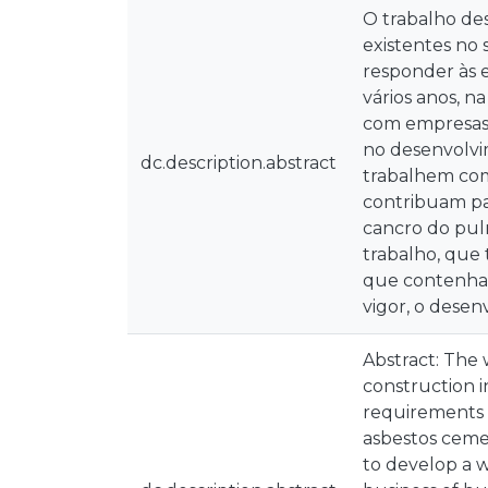
O trabalho des
existentes no 
responder às e
vários anos, 
com empresas 
no desenvolvim
dc.description.abstract
trabalhem com
contribuam par
cancro do pul
trabalho, que 
que contenham
vigor, o desen
Abstract: The 
construction 
requirements 
asbestos cemen
to develop a w