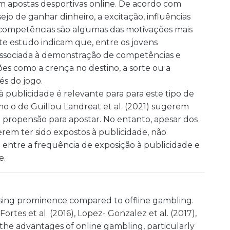
m apostas desportivas online. De acordo com
jo de ganhar dinheiro, a excitação, influências
 competências são algumas das motivações mais
ste estudo indicam que, entre os jovens
 associada à demonstração de competências e
es como a crença no destino, a sorte ou a
és do jogo.
à publicidade é relevante para para este tipo de
o o de Guillou Landreat et al. (2021) sugerem
 propensão para apostar. No entanto, apesar dos
rem ter sido expostos à publicidade, não
a entre a frequência de exposição à publicidade e
e.
sing prominence compared to offline gambling.
ortes et al. (2016), Lopez- Gonzalez et al. (2017),
 the advantages of online gambling, particularly