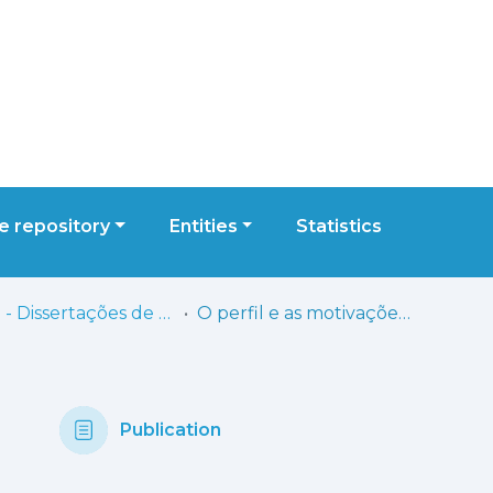
 repository
Entities
Statistics
ESCS - Dissertações de Mestrado
O perfil e as motivações do consumidor de apostas desportivas online
Publication