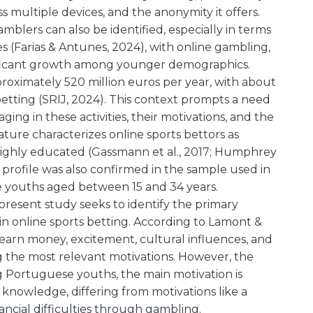
oss multiple devices, and the anonymity it offers.
mblers can also be identified, especially in terms
pes (Farias & Antunes, 2024), with online gambling,
gnificant growth among younger demographics.
roximately 520 million euros per year, with about
etting (SRIJ, 2024). This context prompts a need
ing in these activities, their motivations, and the
rature characterizes online sports bettors as
highly educated (Gassmann et al., 2017; Humphrey
s profile was also confirmed in the sample used in
e youths aged between 15 and 34 years.
 present study seeks to identify the primary
 in online sports betting. According to Lamont &
o earn money, excitement, cultural influences, and
 the most relevant motivations. However, the
ng Portuguese youths, the main motivation is
 knowledge, differing from motivations like a
inancial difficulties through gambling.