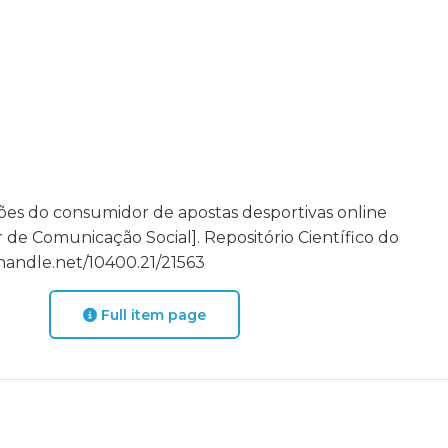
ações do consumidor de apostas desportivas online
 de Comunicação Social]. Repositório Científico do
l.handle.net/10400.21/21563
Full item page