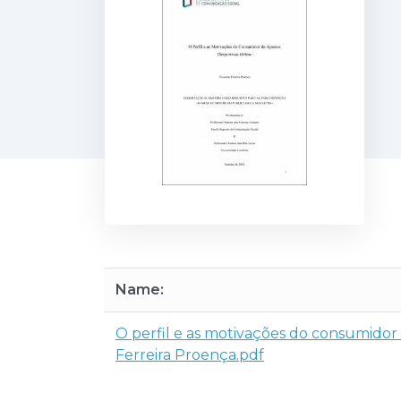
Name:
O perfil e as motivações do consumidor
Ferreira Proença.pdf