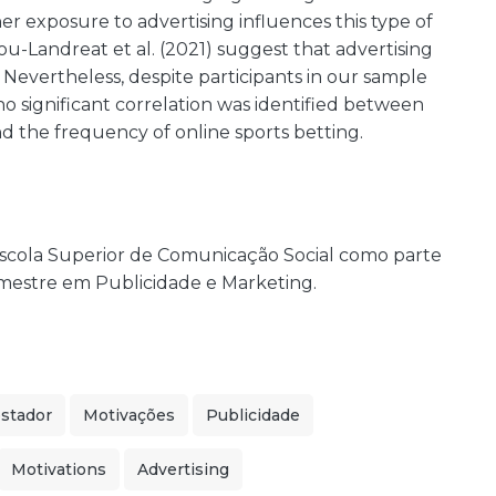
her exposure to advertising influences this type of
ou-Landreat et al. (2021) suggest that advertising
 Nevertheless, despite participants in our sample
o significant correlation was identified between
d the frequency of online sports betting.
Escola Superior de Comunicação Social como parte
 mestre em Publicidade e Marketing.
ostador
Motivações
Publicidade
Motivations
Advertising