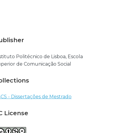
ublisher
stituto Politécnico de Lisboa, Escola
perior de Comunicação Social
ollections
CS - Dissertações de Mestrado
C License