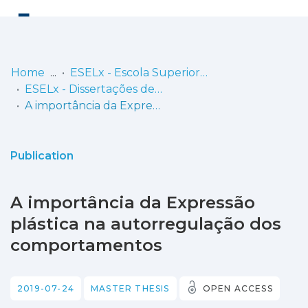
Log
(current)
In
Home
ESELx - Escola Superior de Educação de Lisboa
ESELx - Dissertações de Mestrado
Communities
A importância da Expressão plástica na autorregulação dos comportamentos
& Collections
Browse repository
Publication
Entities
A importância da Expressão
Statistics
plástica na autorregulação dos
comportamentos
2019-07-24
MASTER THESIS
OPEN ACCESS