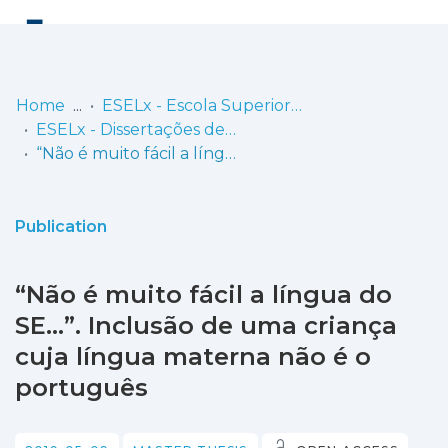
Log
(current)
In
Home
ESELx - Escola Superior de Educação de Lisboa
ESELx - Dissertações de Mestrado
Communities
“Não é muito fácil a língua do SE…”. Inclusão de uma criança cuja língua materna não é o português
& Collections
Browse repository
Publication
Entities
“Não é muito fácil a língua do
Statistics
SE…”. Inclusão de uma criança
cuja língua materna não é o
português