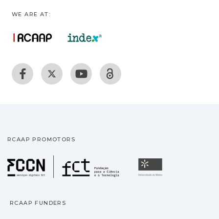
WE ARE AT:
RCAAP PROMOTORS
Fundação para a Ciência
Universidade
RCAAP FUNDERS