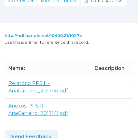
2019-05-09
MASTER THESIS
OPEN ACCESS
http://hdl.handle.net/10400.21/10274
Use this identifier to reference this record.
Name:
Description:
Si
Relatório PPS II -
5
AnaCarreiro_2017141.pdf
K
Anexos. PPS II -
8
AnaCarreiro_2017141.pdf
M
Send Feedback