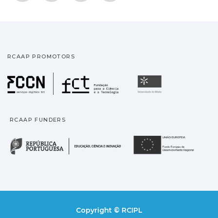
RCAAP PROMOTORS
Fundação para a Ciência
Universidade
RCAAP FUNDERS
República Portuguesa · M
União
Copyright © RCIPL