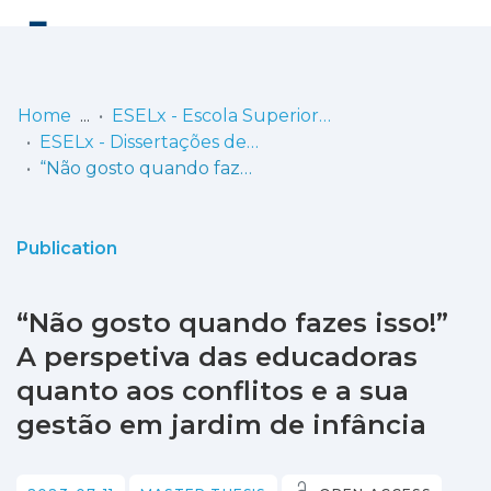
Log
(current)
In
Home
ESELx - Escola Superior de Educação de Lisboa
ESELx - Dissertações de Mestrado
Communities
“Não gosto quando fazes isso!” A perspetiva das educadoras quanto aos conflitos e a sua gestão em jardim de infância
& Collections
Browse repository
Publication
Entities
“Não gosto quando fazes isso!”
Statistics
A perspetiva das educadoras
quanto aos conflitos e a sua
gestão em jardim de infância