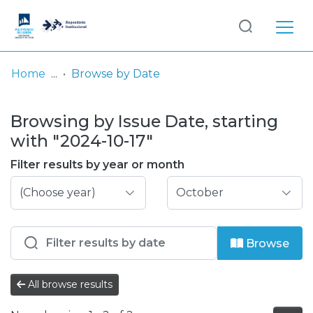
Log
(current)
In
Home
Browse by Date
Communities
Browsing by Issue Date, starting
& Collections
with "2024-10-17"
Browse repository
Filter results by year or month
Entities
Browse
All browse results