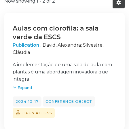
Now showing
1 - 2 of 2
Aulas com clorofila: a sala
verde da ESCS
Publication .
David, Alexandra
;
Silvestre,
Cláudia
A implementação de uma sala de aula com
plantas é uma abordagem inovadora que
integra
elementos naturais no ambiente
Expand
educacional. Esta comunicação explora os
benefícios de uma
2024-10-17
CONFERENCE OBJECT
sala com plantas, identifica as plantas mais
OPEN ACCESS
adequadas para espaços fechados e com
muitas