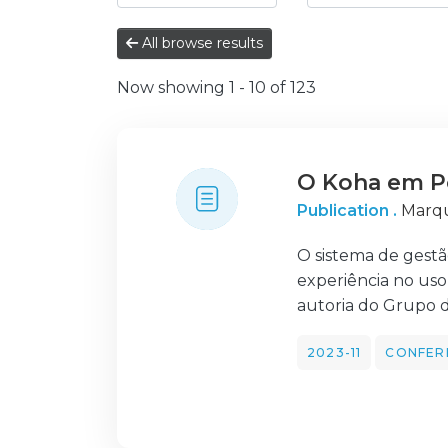
All browse results
Now showing
1 - 10 of 123
O Koha em Po
Publication .
Marqu
O sistema de gest
experiência no uso 
autoria do Grupo 
2023-11
CONFER