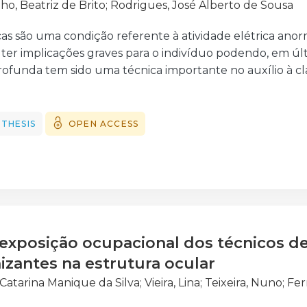
ho, Beatriz de Brito
;
Rodrigues, José Alberto de Sousa
acas são uma condição referente à atividade elétrica anor
 ter implicações graves para o indivíduo podendo, em últ
funda tem sido uma técnica importante no auxílio à cla
eteção e o diagnóstico sejam alcançados com uma maior
 do coração. Utilizando a onduleta discreta é possível ext
rdiograma para, em seguida, treinar um método de apre
THESIS
OPEN ACCESS
cnica capaz de decompor o sinal em diferentes frequênc
a do sinal. Com a combinação destas duas técnicas, é pos
al de eletrocardiograma, em diferentes escalas, que perm
culares, mais concretamente de diferentes arritmias. A
uleta discreta tem um grande potencial para expandir e
 e permitir um diagnóstico mais eficiente e preciso de d
 exposição ocupacional dos técnicos d
 uma visão geral dos métodos de classificação de sinais
zagem profunda com a contribuição da onduleta discre
nizantes na estrutura ocular
, Catarina Manique da Silva
;
Vieira, Lina
;
Teixeira, Nuno
;
Fer