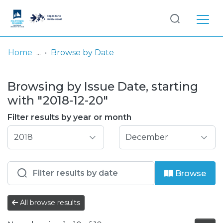
Log
(current)
In
Home
Browse by Date
Communities
Browsing by Issue Date, starting
& Collections
with "2018-12-20"
Browse repository
Filter results by year or month
Entities
Browse
All browse results