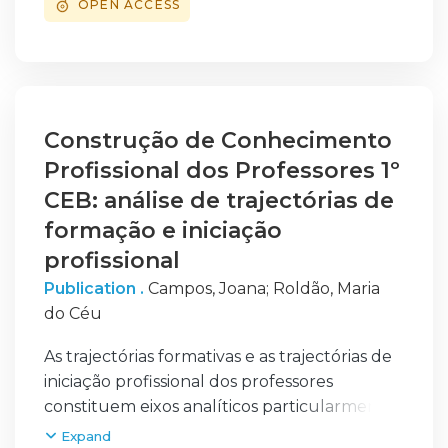
OPEN ACCESS
características e da identificação das suas
limitações e preocupações. No sentido de
colmatar esta lacuna foi desenvolvido o
presente trabalho que visa a caracterização
das opções profissionais dos Licenciados em
Farmácia pela Escola Superior de Tecnologia
Construção de Conhecimento
da Saúde de Lisboa (ESTeSL), descrevendo
Profissional dos Professores 1º
algumas das características demográficas da
CEB: análise de trajectórias de
população, o seu percurso profissional, bem
formação e iniciação
como as suas perspectivas futuras.
profissional
Publication .
Campos, Joana
;
Roldão, Maria
do Céu
As trajectórias formativas e as trajectórias de
iniciação profissional dos professores
constituem eixos analíticos particularmente
ricos para a compreensão do processo de
Expand