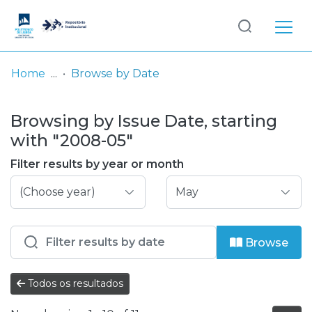
Log
(current)
In
Home
Browse by Date
Communities
Browsing by Issue Date, starting
& Collections
with "2008-05"
Browse repository
Filter results by year or month
Entities
Browse
Todos os resultados