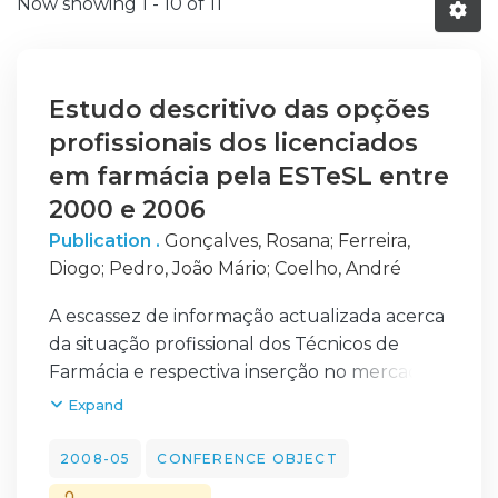
Now showing
1 - 10 of 11
Estudo descritivo das opções
profissionais dos licenciados
em farmácia pela ESTeSL entre
2000 e 2006
Publication .
Gonçalves, Rosana
;
Ferreira,
Diogo
;
Pedro, João Mário
;
Coelho, André
A escassez de informação actualizada acerca
da situação profissional dos Técnicos de
Farmácia e respectiva inserção no mercado
de trabalho actual constitui uma limitação
Expand
ao estudo da evolução desta profissão,
impedindo o correcto e actualizado
2008-05
CONFERENCE OBJECT
conhecimento da classe profissional, das suas