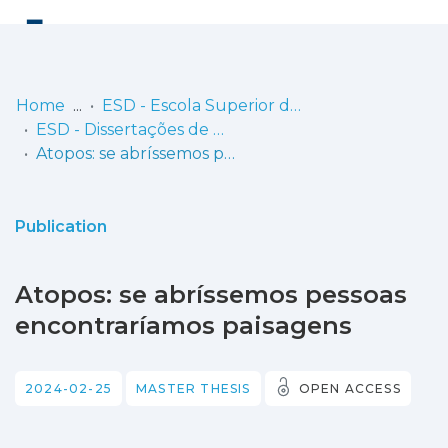
Log
(current)
In
Home
ESD - Escola Superior de Dança
ESD - Dissertações de Mestrado
Communities
Atopos: se abríssemos pessoas encontraríamos paisagens
& Collections
Browse repository
Publication
Entities
Atopos: se abríssemos pessoas
Statistics
encontraríamos paisagens
2024-02-25
MASTER THESIS
OPEN ACCESS