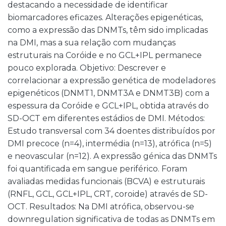
destacando a necessidade de identificar
biomarcadores eficazes. Alterações epigenéticas,
como a expressão das DNMTs, têm sido implicadas
na DMI, mas a sua relação com mudanças
estruturais na Coróide e no GCL+IPL permanece
pouco explorada. Objetivo: Descrever e
correlacionar a expressão genética de modeladores
epigenéticos (DNMT1, DNMT3A e DNMT3B) com a
espessura da Coróide e GCL+IPL, obtida através do
SD-OCT em diferentes estádios de DMI. Métodos:
Estudo transversal com 34 doentes distribuídos por
DMI precoce (n=4), intermédia (n=13), atrófica (n=5)
e neovascular (n=12). A expressão génica das DNMTs
foi quantificada em sangue periférico. Foram
avaliadas medidas funcionais (BCVA) e estruturais
(RNFL, GCL, GCL+IPL, CRT, coroide) através de SD-
OCT. Resultados: Na DMI atrófica, observou-se
downregulation significativa de todas as DNMTs em