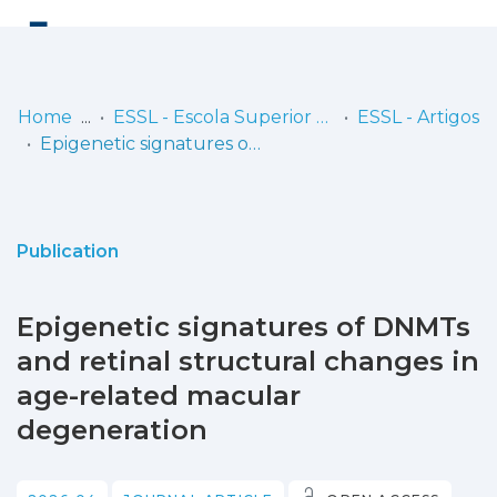
Log
(current)
In
Home
ESSL - Escola Superior de Saúde de Lisboa
ESSL - Artigos
Epigenetic signatures of DNMTs and retinal structural changes in age-related macular degeneration
Communities
& Collections
Browse repository
Publication
Entities
Epigenetic signatures of DNMTs
Statistics
and retinal structural changes in
age-related macular
degeneration