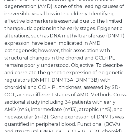
degeneration (AMD) is one of the leading causes of
irreversible visual loss in the elderly. Identifying
effective biomarkers is essential due to the limited
therapeutic options in the early stages. Epigenetic
alterations, such as DNA methyltransferase (DNMT)
expression, have been implicated in AMD
pathogenesis; however, their association with
structural changes in the choroid and GCL+IPL
remains poorly understood. Objective: To describe
and correlate the genetic expression of epigenetic
regulators (DNMT1, DNMT3A, DNMT3B) with
choroidal and GCL+IPL thickness, assessed by SD-
OCT, across different stages of AMD. Methods: Cross-
sectional study including 34 patients with early
AMD (n=4), intermediate (n=13), atrophic (n=5), and
neovascular (n=12). Gene expression of DNMTs was
quantified in peripheral blood. Functional (BCVA)
and structural (RNFL, GCL, GCL+IPL, CRT, choroid)