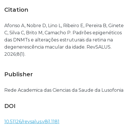
Citation
Afonso A, Nobre D, Lino L, Ribeiro E, Pereira B, Ginete
C, Silva C, Brito M, Camacho P. Padrões epigenéticos
das DNMTs e alterações estruturais da retina na
degenerescência macular da idade. RevSALUS.
2026;8(1).
Publisher
Rede Academica das Ciencias da Saude da Lusofonia
DOI
10.51126/revsalus.v8i1.1181