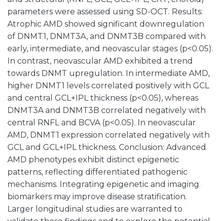
parameters were assessed using SD-OCT. Results:
Atrophic AMD showed significant downregulation
of DNMT1, DNMT3A, and DNMT3B compared with
early, intermediate, and neovascular stages (p<0.05).
In contrast, neovascular AMD exhibited a trend
towards DNMT upregulation. In intermediate AMD,
higher DNMT1 levels correlated positively with GCL
and central GCL+IPL thickness (p<0.05), whereas
DNMT3A and DNMT3B correlated negatively with
central RNFL and BCVA (p<0.05). In neovascular
AMD, DNMT1 expression correlated negatively with
GCL and GCL+IPL thickness. Conclusion: Advanced
AMD phenotypes exhibit distinct epigenetic
patterns, reflecting differentiated pathogenic
mechanisms. Integrating epigenetic and imaging
biomarkers may improve disease stratification.
Larger longitudinal studies are warranted to