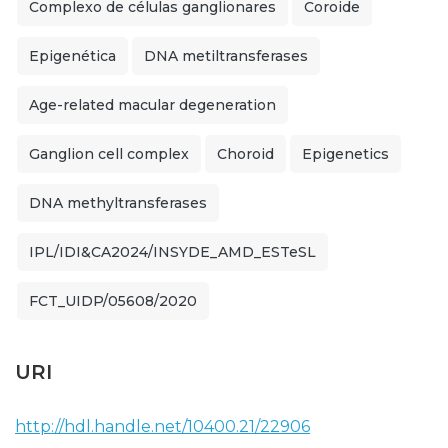
Complexo de células ganglionares
Coroide
Epigenética
DNA metiltransferases
Age-related macular degeneration
Ganglion cell complex
Choroid
Epigenetics
DNA methyltransferases
IPL/IDI&CA2024/INSYDE_AMD_ESTeSL
FCT_UIDP/05608/2020
URI
http://hdl.handle.net/10400.21/22906