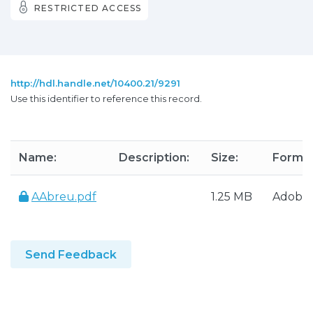
RESTRICTED ACCESS
http://hdl.handle.net/10400.21/9291
Use this identifier to reference this record.
Name:
Description:
Size:
Format
AAbreu.pdf
1.25 MB
Adobe
Send Feedback