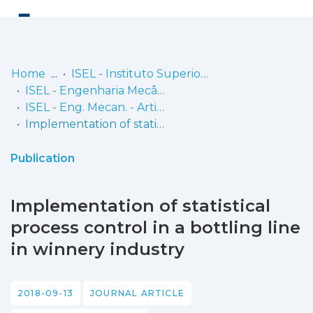
Log
(current)
In
Home
ISEL - Instituto Superior de Engenharia de Lisboa
ISEL - Engenharia Mecânica
Communities
ISEL - Eng. Mecan. - Artigos
& Collections
Implementation of statistical process control in a bottling line in winnery industry
Browse repository
Publication
Entities
Implementation of statistical
Statistics
process control in a bottling line
in winnery industry
2018-09-13
JOURNAL ARTICLE