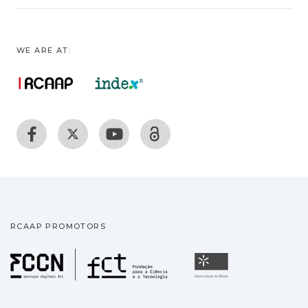
WE ARE AT:
RCAAP PROMOTORS
Fundação para a Ciência
Universidade