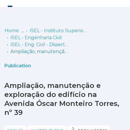
Log
(current)
In
Home
ISEL - Instituto Superior de Engenharia de Lisboa
ISEL - Engenharia Civil
Communities
ISEL - Eng. Civil - Dissertações de Mestrado
& Collections
Ampliação, manutenção e exploração do edifício na Avenida Óscar Monteiro Torres, nº 39
Browse repository
Publication
Entities
Ampliação, manutenção e
Statistics
exploração do edifício na
Avenida Óscar Monteiro Torres,
nº 39