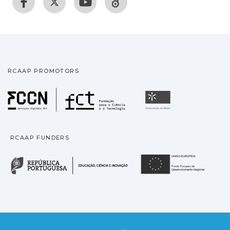
RCAAP PROMOTORS
Fundação para a Ciência
Universidade
RCAAP FUNDERS
República Portuguesa · M
União