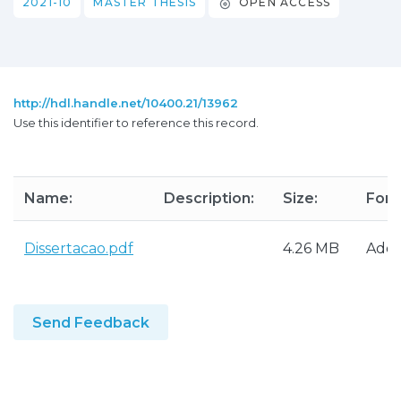
2021-10
MASTER THESIS
OPEN ACCESS
http://hdl.handle.net/10400.21/13962
Use this identifier to reference this record.
Name:
Description:
Size:
Form
Dissertacao.pdf
4.26 MB
Ado
Send Feedback