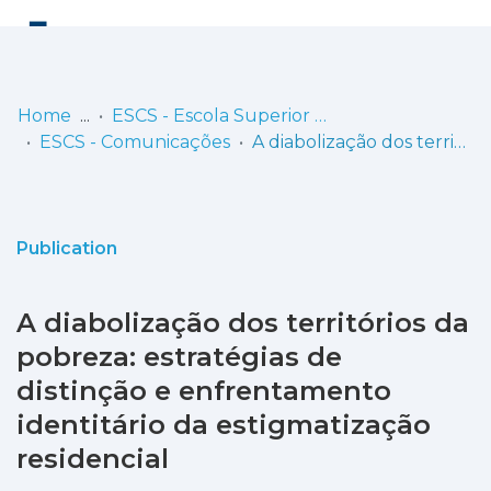
Log
(current)
In
Home
ESCS - Escola Superior de Comunicação Social
ESCS - Comunicações
A diabolização dos territórios da pobreza: estratégias de distinção e enfrentamento identitário da estigmatização residencial
Communities
& Collections
Browse repository
Publication
Entities
A diabolização dos territórios da
Statistics
pobreza: estratégias de
distinção e enfrentamento
identitário da estigmatização
residencial