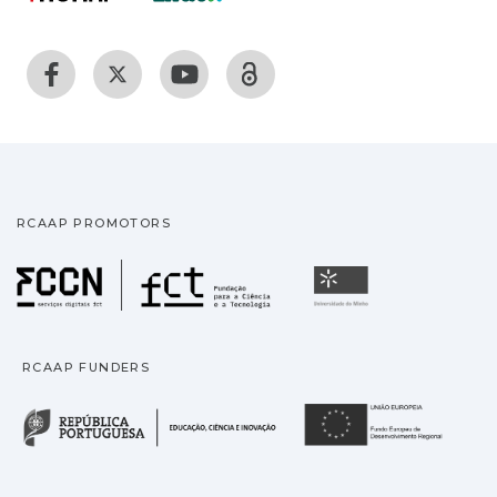
RCAAP PROMOTORS
Fundação para a Ciência
Universidade
RCAAP FUNDERS
República Portuguesa · M
União