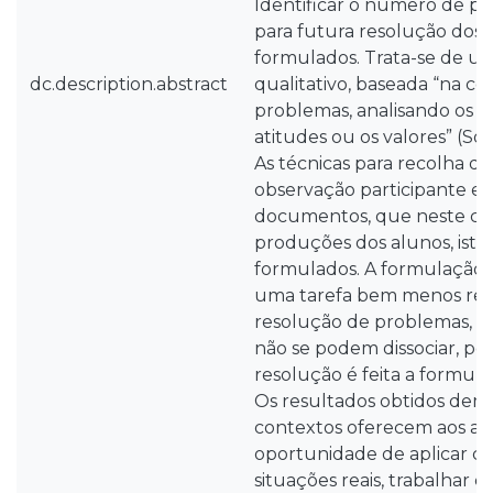
Identificar o número de pa
para futura resolução dos
formulados. Trata-se de u
dc.description.abstract
qualitativo, baseada “na 
problemas, analisando os 
atitudes ou os valores” (Sous
As técnicas para recolha d
observação participante e 
documentos, que neste cas
produções dos alunos, isto
formulados. A formulação 
uma tarefa bem menos ref
resolução de problemas, no
não se podem dissociar, poi
resolução é feita a formul
Os resultados obtidos dem
contextos oferecem aos al
oportunidade de aplicar c
situações reais, trabalhar c