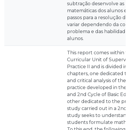
subtração desenvolve as ha
matemáticas dos alunos e
passos para a resolução d
variar dependendo da com
problema e das habilidade
alunos.
This report comes within t
Curricular Unit of Supervi
Practice II and is divided in
chapters, one dedicated to
and critical analysis of the
practice developed in the c
and 2nd Cycle of Basic Edu
other dedicated to the pre
study carried out in a 2nd y
study seeks to understand
students formulate mathe
To this end, the following 