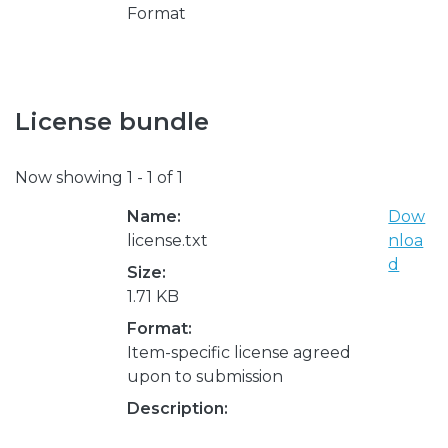
Format
License bundle
Now showing
1 - 1 of 1
Name:
Dow
license.txt
nloa
d
Size:
1.71 KB
Format:
Item-specific license agreed
upon to submission
Description: