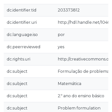
dc.identifier.tid
203373812
dc.identifier.uri
http://hdl.handle.net/10400
dc.language.iso
por
dc.peerreviewed
yes
dc.rights.uri
http://creativecommons.org
dc.subject
Formulação de problemas
dc.subject
Matemática
dc.subject
2.º ano do ensino básico
dc.subject
Problem formulation