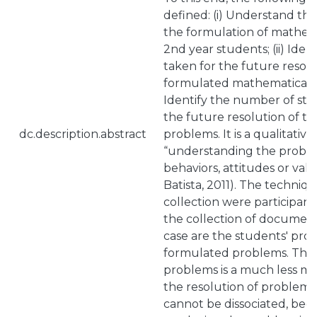
defined: (i) Understand the
the formulation of mathem
2nd year students; (ii) Iden
taken for the future resolu
formulated mathematical pr
Identify the number of ste
the future resolution of t
dc.description.abstract
problems. It is a qualitativ
“understanding the proble
behaviors, attitudes or val
Batista, 2011). The techniqu
collection were participan
the collection of documents
case are the students' produ
formulated problems. The 
problems is a much less m
the resolution of problems
cannot be dissociated, bec