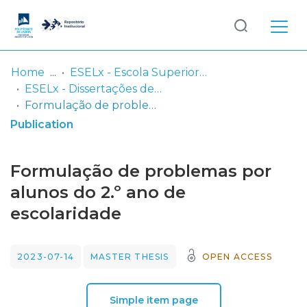
Log
(current)
In
Home
ESELx - Escola Superior de Educação de Lisboa
ESELx - Dissertações de Mestrado
Communities
Formulação de problemas por alunos do 2.º ano de escolaridade
& Collections
Publication
Browse repository
Formulação de problemas por
Entities
alunos do 2.º ano de
escolaridade
Statistics
2023-07-14
MASTER THESIS
OPEN ACCESS
Simple item page