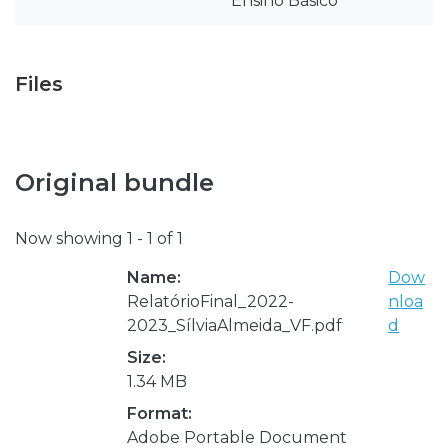
Ensino Básico
Files
Original bundle
Now showing
1 - 1 of 1
Name:
Dow
RelatórioFinal_2022-
nloa
2023_SílviaAlmeida_VF.pdf
d
Size:
1.34 MB
Format:
Adobe Portable Document