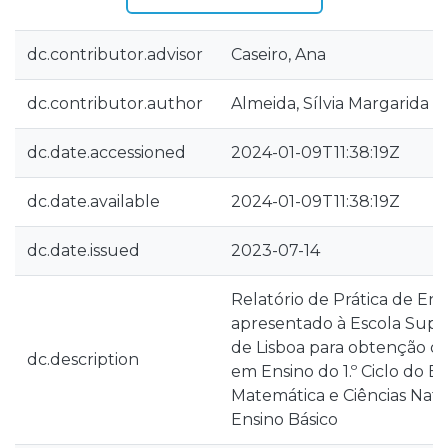
dc.contributor.advisor
Caseiro, Ana
dc.contributor.author
Almeida, Sílvia Margarida F
dc.date.accessioned
2024-01-09T11:38:19Z
dc.date.available
2024-01-09T11:38:19Z
dc.date.issued
2023-07-14
Relatório de Prática de En
apresentado à Escola Supe
de Lisboa para obtenção d
dc.description
em Ensino do 1.º Ciclo do E
Matemática e Ciências Natur
Ensino Básico