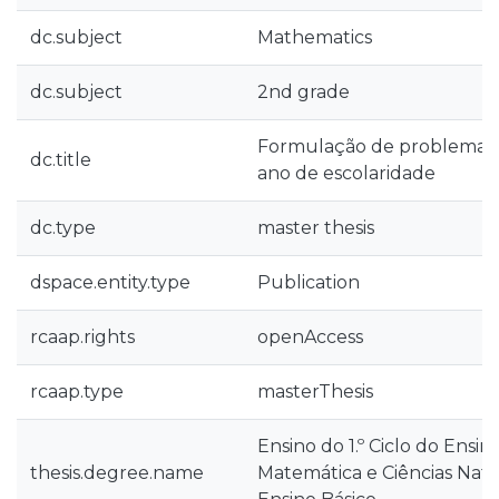
dc.subject
Mathematics
dc.subject
2nd grade
Formulação de problemas p
dc.title
ano de escolaridade
dc.type
master thesis
dspace.entity.type
Publication
rcaap.rights
openAccess
rcaap.type
masterThesis
Ensino do 1.º Ciclo do Ensin
thesis.degree.name
Matemática e Ciências Natur