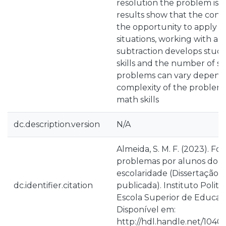
resolution the problem is 
results show that the cont
the opportunity to apply c
situations, working with ad
subtraction develops stud
skills and the number of st
problems can vary depend
complexity of the problem
math skills
dc.description.version
N/A
Almeida, S. M. F. (2023). F
problemas por alunos do 2.
escolaridade (Dissertação 
dc.identifier.citation
publicada). Instituto Polité
Escola Superior de Educaçã
Disponível em:
http://hdl.handle.net/10400