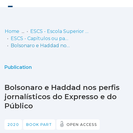
Log
(current)
In
Home
ESCS - Escola Superior de Comunicação Social
ESCS - Capítulos ou partes de livros
Communities
Bolsonaro e Haddad nos perfis jornalísticos do Expresso e do Público
& Collections
Browse repository
Publication
Entities
Bolsonaro e Haddad nos perfis
Statistics
jornalísticos do Expresso e do
Público
2020
BOOK PART
OPEN ACCESS