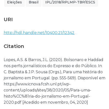
Eleições
Brasil
IPL/2018/RPLMP-TBP/ESCS
URI
http://hdl.handle.net/10400.21/12342
Citation
Lopes, A.S. & Barros, J.L. (2020). Bolsonaro e Haddad
nos perfis jornalísticos do Expresso e do Público. In
C. Baptista & J.P. Sousa (Orgs.), Para uma história do
jornalismo em Portugal. (pp. 555-569). Disponível em
https://www.icnova.fcsh.unl.pt/wp-
content/uploads/sites/38/2020/05/Para-uma-
histo%CC%81ria-do-jornalismo-em-Portugal-
2020.pdf [Acedido em novembro, 04, 2020]