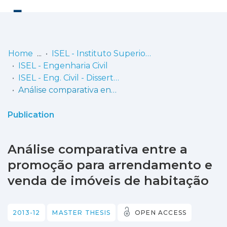
Log
(current)
In
Home
ISEL - Instituto Superior de Engenharia de Lisboa
ISEL - Engenharia Civil
Communities
ISEL - Eng. Civil - Dissertações de Mestrado
& Collections
Análise comparativa entre a promoção para arrendamento e venda de imóveis de habitação
Browse repository
Publication
Entities
Análise comparativa entre a
Statistics
promoção para arrendamento e
venda de imóveis de habitação
2013-12
MASTER THESIS
OPEN ACCESS