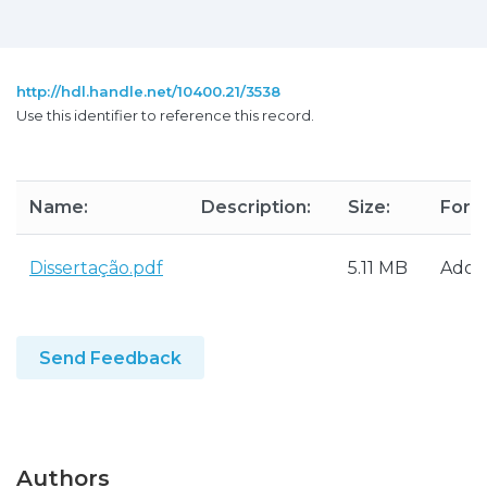
http://hdl.handle.net/10400.21/3538
Use this identifier to reference this record.
Name:
Description:
Size:
Form
Dissertação.pdf
5.11 MB
Adob
Send Feedback
Authors