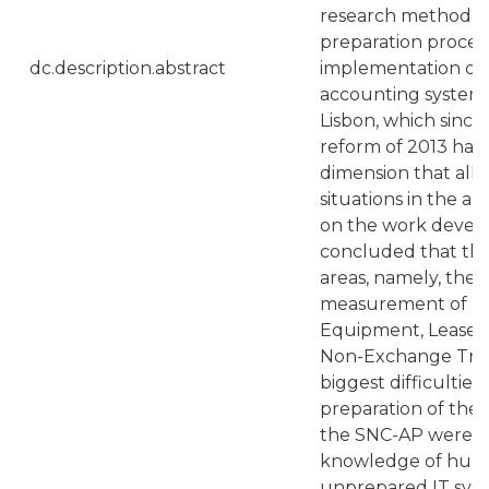
research method to
preparation process
dc.description.abstract
implementation of 
accounting system 
Lisbon, which since
reform of 2013 has
dimension that allo
situations in the ar
on the work develo
concluded that ther
areas, namely, the 
measurement of Pr
Equipment, Leases
Non-Exchange Tran
biggest difficulties 
preparation of the
the SNC-AP were th
knowledge of huma
unprepared IT sys