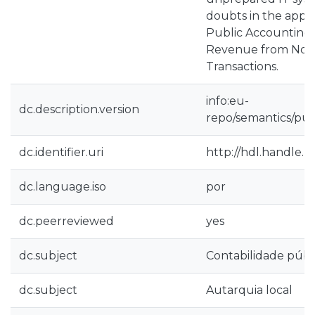
doubts in the appli
Public Accounting
Revenue from Non
Transactions.
info:eu-
dc.description.version
repo/semantics/pub
dc.identifier.uri
http://hdl.handle.n
dc.language.iso
por
dc.peerreviewed
yes
dc.subject
Contabilidade públ
dc.subject
Autarquia local