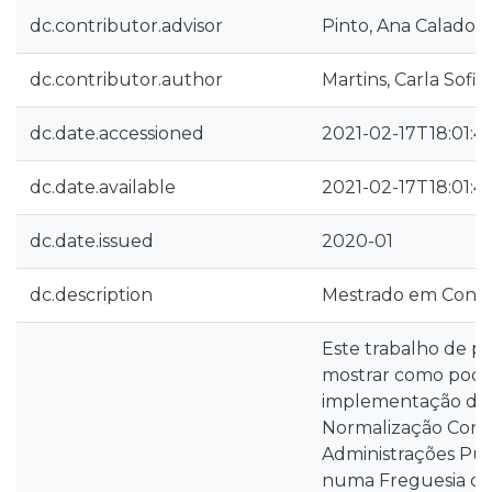
dc.contributor.advisor
Pinto, Ana Calado
dc.contributor.author
Martins, Carla Sofi
dc.date.accessioned
2021-02-17T18:01:4
dc.date.available
2021-02-17T18:01:4
dc.date.issued
2020-01
dc.description
Mestrado em Conta
Este trabalho de p
mostrar como pode
implementação do 
Normalização Contab
Administrações Púb
numa Freguesia de 