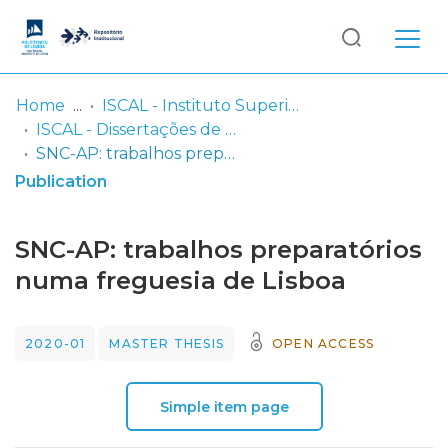
Log
(current)
In
Home
ISCAL - Instituto Superior de Contabilidade e Administração de Lisboa
ISCAL - Dissertações de Mestrado
Communities
SNC-AP: trabalhos preparatórios numa freguesia de Lisboa
& Collections
Publication
Browse repository
SNC-AP: trabalhos preparatórios
Entities
numa freguesia de Lisboa
Statistics
2020-01
MASTER THESIS
OPEN ACCESS
Simple item page