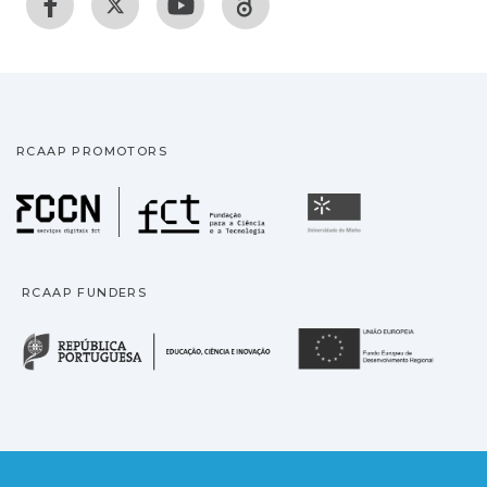
RCAAP PROMOTORS
Fundação para a Ciência
Universidade
RCAAP FUNDERS
República Portuguesa · M
União