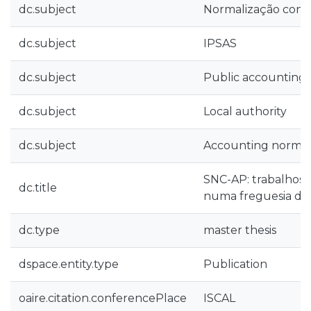
dc.subject
Normalização contab
dc.subject
IPSAS
dc.subject
Public accounting
dc.subject
Local authority
dc.subject
Accounting normal
SNC-AP: trabalhos 
dc.title
numa freguesia de 
dc.type
master thesis
dspace.entity.type
Publication
oaire.citation.conferencePlace
ISCAL