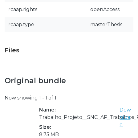
rcaap.rights
openAccess
rcaap.type
masterThesis
Files
Original bundle
Now showing
1 - 1 of 1
Name:
Dow
Trabalho_Projeto__SNC_AP_Trabalhos_Pr
nloa
d
Size:
8.75 MB