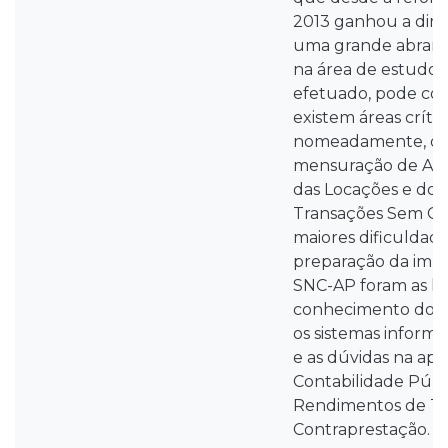
2013 ganhou a dim
uma grande abrang
na área de estudo.
efetuado, pode con
existem áreas crític
nomeadamente, o 
mensuração de Ativ
das Locações e do
Transações Sem Co
maiores dificuldade
preparação da imp
SNC-AP foram as l
conhecimento dos 
os sistemas inform
e as dúvidas na ap
Contabilidade Públi
Rendimentos de T
Contraprestação.