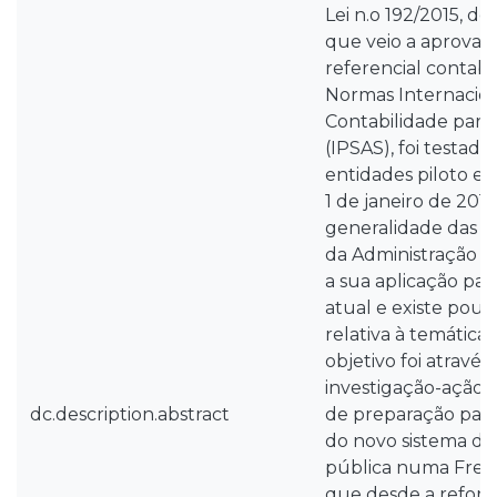
Lei n.o 192/2015, de
que veio a aprovar 
referencial contabi
Normas Internacion
Contabilidade para
(IPSAS), foi testa
entidades piloto e 
1 de janeiro de 2018
generalidade das e
da Administração Lo
a sua aplicação pa
atual e existe pou
relativa à temática
objetivo foi atravé
investigação-ação a
dc.description.abstract
de preparação par
do novo sistema de
pública numa Fregu
que desde a reform