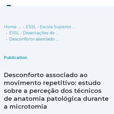
Log
(current)
In
Home
ESSL - Escola Superior de Saúde de Lisboa
ESSL - Dissertações de Mestrado
Communities
Desconforto associado ao movimento repetitivo: estudo sobre a perceção dos técnicos de anatomia patológica durante a microtomia
& Collections
Browse repository
Publication
Entities
Desconforto associado ao
Statistics
movimento repetitivo: estudo
sobre a perceção dos técnicos
de anatomia patológica durante
a microtomia