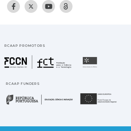
RCAAP PROMOTORS
Fundação para a Ciência
Universidade
RCAAP FUNDERS
República Portuguesa · M
União