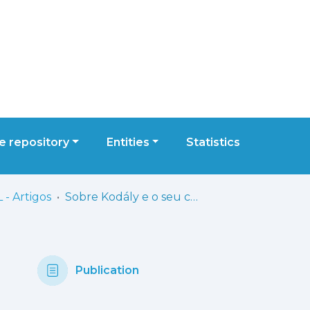
 repository
Entities
Statistics
 - Artigos
Sobre Kodály e o seu conceito de educação musical: abordagem geral e indicações bibliográficas
Publication