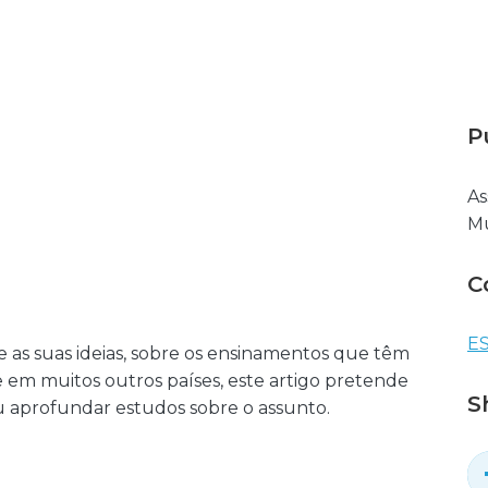
P
As
Mu
C
ES
e as suas ideias, sobre os ensinamentos que têm
 em muitos outros países, este artigo pretende
S
 ou aprofundar estudos sobre o assunto.