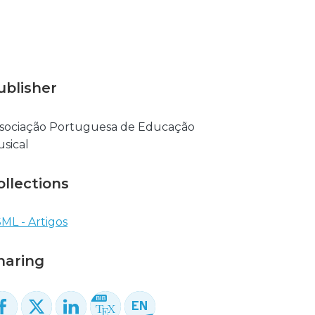
ublisher
sociação Portuguesa de Educação
sical
ollections
ML - Artigos
haring