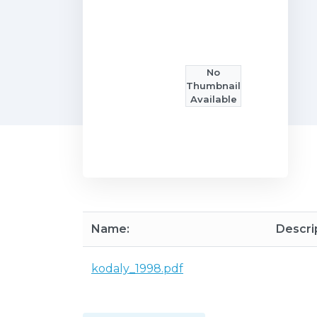
No
Thumbnail
Available
Name:
Descri
kodaly_1998.pdf