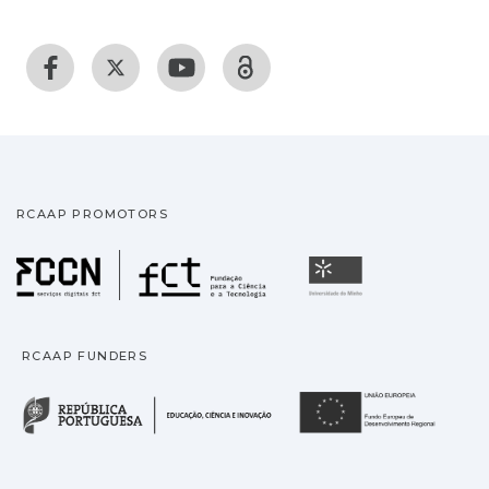
RCAAP PROMOTORS
Fundação para a Ciência
Universidade
RCAAP FUNDERS
República Portuguesa · M
União