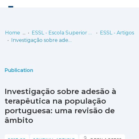
Log
(current)
In
Home
ESSL - Escola Superior de Saúde de Lisboa
ESSL - Artigos
Investigação sobre adesão à terapêutica na população portuguesa: uma revisão de âmbito
Communities
& Collections
Browse repository
Publication
Entities
Investigação sobre adesão à
Statistics
terapêutica na população
portuguesa: uma revisão de
âmbito