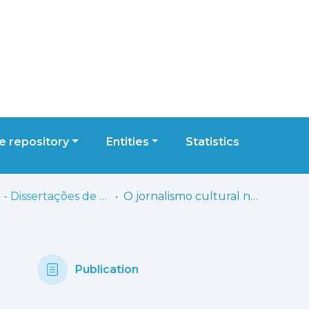
 repository
Entities
Statistics
ESCS - Dissertações de Mestrado
O jornalismo cultural no Correio da Manhã
Publication