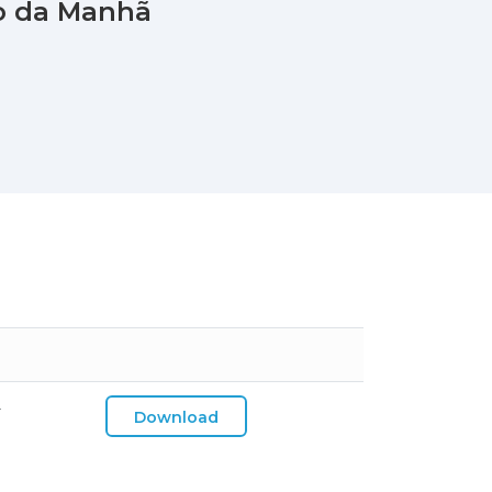
io da Manhã
F
Download