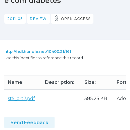
e com diabetes'
2011-05
REVIEW
OPEN ACCESS
http://hdl.handle.net/10400.21/161
Use this identifier to reference this record.
Name:
Description:
Size:
Form
st5_art7.pdf
585.25 KB
Adob
Send Feedback