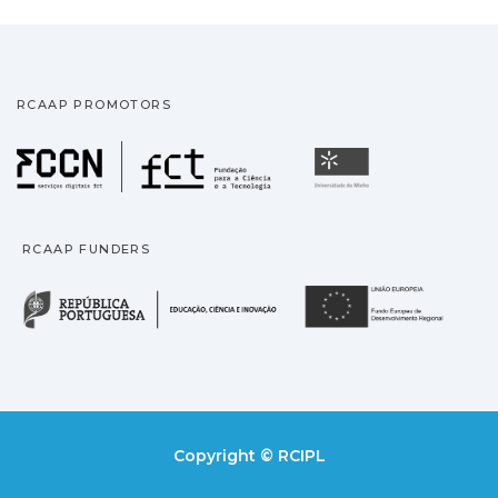
RCAAP PROMOTORS
Fundação para a Ciência
Universidade
RCAAP FUNDERS
República Portuguesa · M
União
Copyright © RCIPL