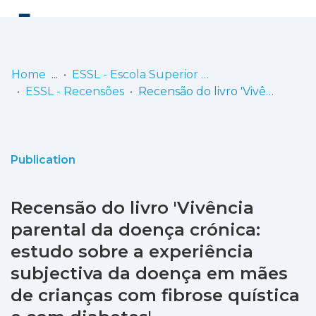
Log
(current)
In
Home
ESSL - Escola Superior de Saúde de Lisboa
ESSL - Recensões
Recensão do livro 'Vivência parental da doença crónica: estudo sobre a experiência subjectiva da doença em mães de crianças com fibrose quística e com diabetes'
Communities
& Collections
Browse repository
Publication
Entities
Recensão do livro 'Vivência
Statistics
parental da doença crónica:
estudo sobre a experiência
subjectiva da doença em mães
de crianças com fibrose quística