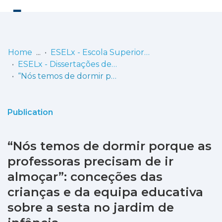
Log
(current)
In
Home
ESELx - Escola Superior de Educação de Lisboa
ESELx - Dissertações de Mestrado
Communities
“Nós temos de dormir porque as professoras precisam de ir almoçar”: conceções das crianças e da equipa educativa sobre a sesta no jardim de infância
& Collections
Browse repository
Publication
Entities
“Nós temos de dormir porque as
Statistics
professoras precisam de ir
almoçar”: conceções das
crianças e da equipa educativa
sobre a sesta no jardim de