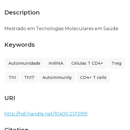
Description
Mestrado em Tecnologias Moleculares em Saúde
Keywords
Autoimunidade
miRNA
Células T CD4+
Treg
Th1
Th17
Autoimmunity
CD4+ T cells
URI
http://hdl.handle.net/10400.21/13991