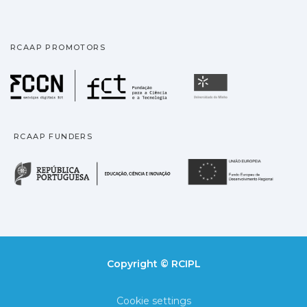
RCAAP PROMOTORS
Fundação para a Ciência
Universidade
RCAAP FUNDERS
República Portuguesa · M
União
Copyright © RCIPL
Cookie settings