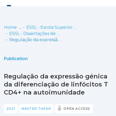
Log
(current)
In
Home
ESSL - Escola Superior de Saúde de Lisboa
ESSL - Dissertações de Mestrado
Communities
Regulação da expressão génica da diferenciação de linfócitos T CD4+ na autoimunidade
& Collections
Browse repository
Publication
Entities
Regulação da expressão génica
Statistics
da diferenciação de linfócitos T
CD4+ na autoimunidade
2021
MASTER THESIS
OPEN ACCESS