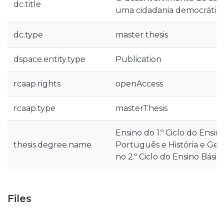
dc.title
uma cidadania democrática n
dc.type
master thesis
dspace.entity.type
Publication
rcaap.rights
openAccess
rcaap.type
masterThesis
Ensino do 1.º Ciclo do Ensin
thesis.degree.name
Português e História e Geo
no 2.º Ciclo do Ensino Básic
Files