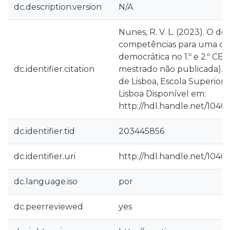
dc.description.version
N/A
Nunes, R. V. L. (2023). O d
competências para uma ci
democrática no 1.º e 2.º CE
dc.identifier.citation
mestrado não publicada). In
de Lisboa, Escola Superior
Lisboa Disponível em:
http://hdl.handle.net/1040
dc.identifier.tid
203445856
dc.identifier.uri
http://hdl.handle.net/1040
dc.language.iso
por
dc.peerreviewed
yes