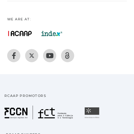
WE ARE AT:
RCAAP PROMOTORS
Fundação para a Ciência
Universidade