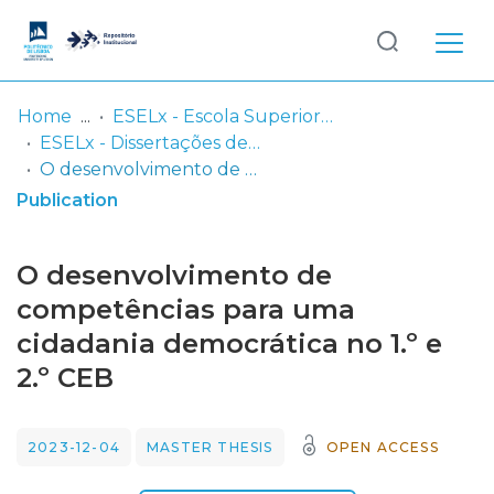
Log
(current)
In
Home
ESELx - Escola Superior de Educação de Lisboa
ESELx - Dissertações de Mestrado
Communities
O desenvolvimento de competências para uma cidadania democrática no 1.º e 2.º CEB
& Collections
Publication
Browse repository
O desenvolvimento de
Entities
competências para uma
cidadania democrática no 1.º e
Statistics
2.º CEB
2023-12-04
MASTER THESIS
OPEN ACCESS