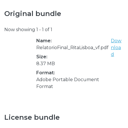
Original bundle
Now showing
1 - 1 of 1
Name:
Dow
RelatorioFinal_RitaLisboa_vf.pdf
nloa
d
Size:
8.37 MB
Format:
Adobe Portable Document
Format
License bundle