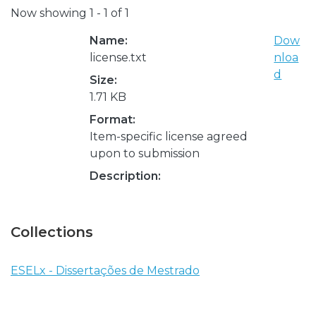
Now showing
1 - 1 of 1
Name:
Dow
license.txt
nloa
d
Size:
1.71 KB
Format:
Item-specific license agreed
upon to submission
Description:
Collections
ESELx - Dissertações de Mestrado