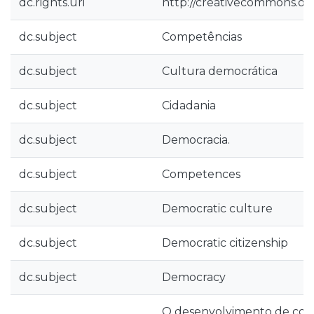
dc.rights.uri
http://creativecommons.org
dc.subject
Competências
dc.subject
Cultura democrática
dc.subject
Cidadania
dc.subject
Democracia.
dc.subject
Competences
dc.subject
Democratic culture
dc.subject
Democratic citizenship
dc.subject
Democracy
O desenvolvimento de com