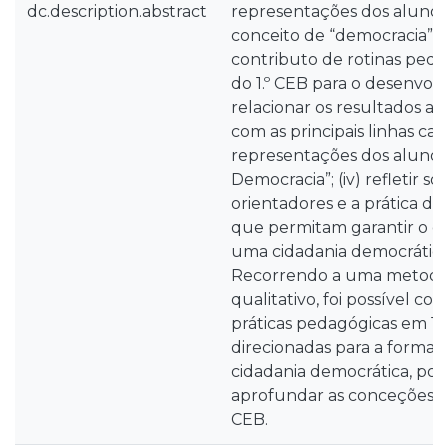
dc.description.abstract
representações dos alunos 
conceito de “democracia”; (ii
contributo de rotinas peda
do 1.º CEB para o desenvolvi
relacionar os resultados al
com as principais linhas car
representações dos alunos 
Democracia”; (iv) refletir so
orientadores e a prática do
que permitam garantir o 
uma cidadania democrática 
Recorrendo a uma metodol
qualitativo, foi possível co
práticas pedagógicas em 1.
direcionadas para a forma
cidadania democrática, pod
aprofundar as conceções do
CEB.