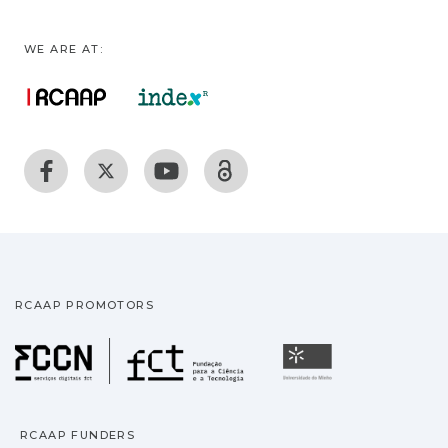
WE ARE AT:
RCAAP PROMOTORS
Fundação para a Ciência
Universidade
RCAAP FUNDERS