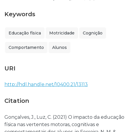
Keywords
Educação física
Motricidade
Cognição
Comportamento
Alunos
URI
http://hdl.handle.net/10400.21/13113
Citation
Gonçalves, J., Luz, C. (2021) O impacto da educação
física nas vertentes motoras, cognitivas e
comportamentais dos alunos. in Ferreira, N. M. &