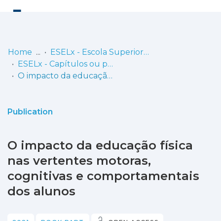
Log
(current)
In
Home
ESELx - Escola Superior de Educação de Lisboa
ESELx - Capítulos ou partes de livros
Communities
O impacto da educação física nas vertentes motoras, cognitivas e comportamentais dos alunos
& Collections
Browse repository
Publication
Entities
O impacto da educação física
Statistics
nas vertentes motoras,
cognitivas e comportamentais
dos alunos