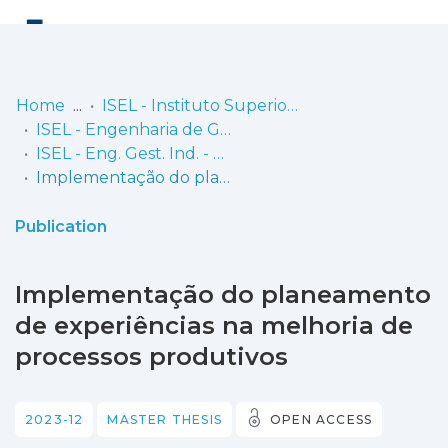
Log
(current)
In
Home
ISEL - Instituto Superior de Engenharia de Lisboa
ISEL - Engenharia de Gestão Industrial
Communities
ISEL - Eng. Gest. Ind. - Dissertações de Mestrado
& Collections
Implementação do planeamento de experiências na melhoria de processos produtivos
Browse repository
Publication
Entities
Implementação do planeamento
Statistics
de experiências na melhoria de
processos produtivos
2023-12
MASTER THESIS
OPEN ACCESS