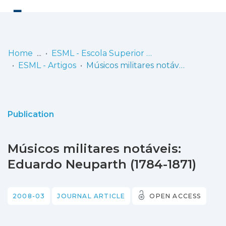
Log
(current)
In
Home
ESML - Escola Superior de Música de Lisboa
ESML - Artigos
Músicos militares notáveis: Eduardo Neuparth (1784-1871)
Communities
& Collections
Browse repository
Publication
Entities
Músicos militares notáveis:
Statistics
Eduardo Neuparth (1784-1871)
2008-03
JOURNAL ARTICLE
OPEN ACCESS