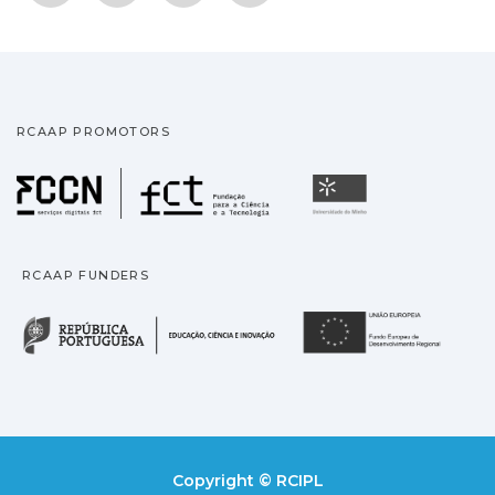
RCAAP PROMOTORS
Fundação para a Ciência
Universidade
RCAAP FUNDERS
República Portuguesa · M
União
Copyright © RCIPL