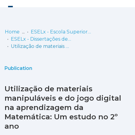
Log
(current)
In
Home
ESELx - Escola Superior de Educação de Lisboa
ESELx - Dissertações de Mestrado
Communities
Utilização de materiais manipuláveis e do jogo digital na aprendizagem da Matemática: Um estudo no 2º ano
& Collections
Browse repository
Publication
Entities
Utilização de materiais
Statistics
manipuláveis e do jogo digital
na aprendizagem da
Matemática: Um estudo no 2º
ano