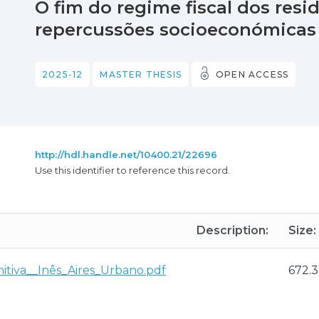
O fim do regime fiscal dos resi
repercussões socioeconómicas
2025-12
MASTER THESIS
OPEN ACCESS
http://hdl.handle.net/10400.21/22696
Use this identifier to reference this record.
Description:
Size:
itiva__Inês_Aires_Urbano.pdf
672.