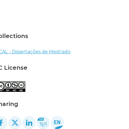
ollections
CAL - Dissertações de Mestrado
C License
haring