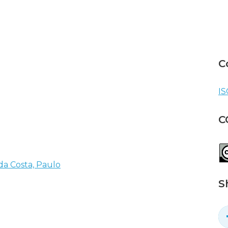
C
IS
C
da Costa, Paulo
S