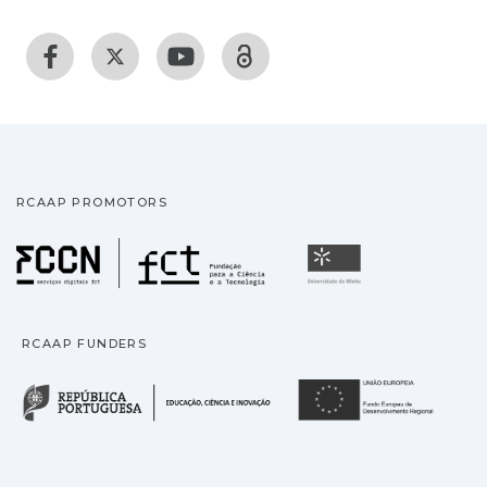
RCAAP PROMOTORS
Fundação para a Ciência
Universidade
RCAAP FUNDERS
República Portuguesa · M
União