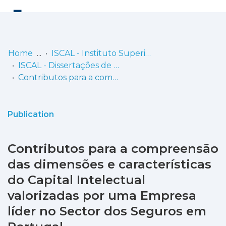
Log
(current)
In
Home
ISCAL - Instituto Superior de Contabilidade e Administração de Lisboa
ISCAL - Dissertações de Mestrado
Communities
Contributos para a compreensão das dimensões e características do Capital Intelectual valorizadas por uma Empresa líder no Sector dos Seguros em Portugal
& Collections
Browse repository
Publication
Entities
Contributos para a compreensão
Statistics
das dimensões e características
do Capital Intelectual
valorizadas por uma Empresa
líder no Sector dos Seguros em