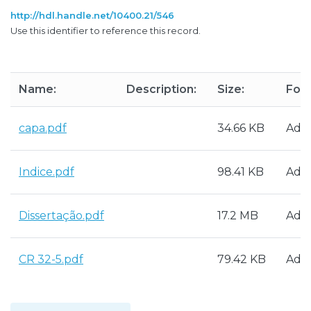
http://hdl.handle.net/10400.21/546
Use this identifier to reference this record.
Name:
Description:
Size:
For
capa.pdf
34.66 KB
Ado
Indice.pdf
98.41 KB
Ado
Dissertação.pdf
17.2 MB
Ado
CR 32-5.pdf
79.42 KB
Ado