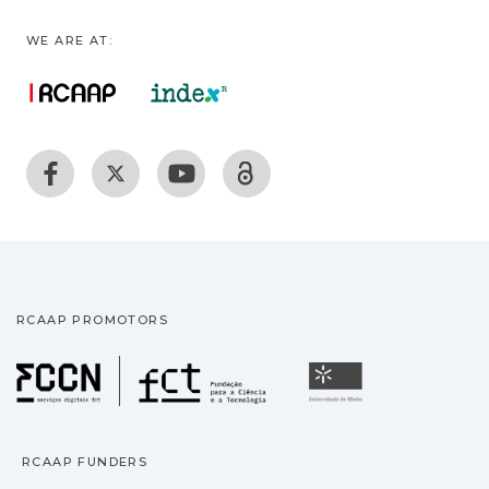
WE ARE AT:
RCAAP PROMOTORS
Fundação para a Ciência
Universidade
RCAAP FUNDERS