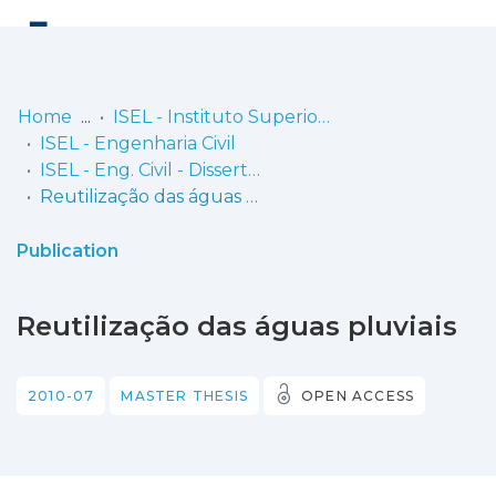
Log
(current)
In
Home
ISEL - Instituto Superior de Engenharia de Lisboa
ISEL - Engenharia Civil
Communities
ISEL - Eng. Civil - Dissertações de Mestrado
& Collections
Reutilização das águas pluviais
Browse repository
Publication
Entities
Reutilização das águas pluviais
Statistics
2010-07
MASTER THESIS
OPEN ACCESS