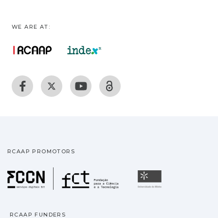
WE ARE AT:
RCAAP PROMOTORS
Fundação para a Ciência
Universidade
RCAAP FUNDERS