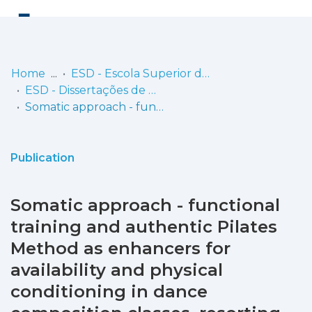
Log
(current)
In
Home
ESD - Escola Superior de Dança
ESD - Dissertações de Mestrado
Communities
Somatic approach - functional training and authentic Pilates Method as enhancers for availability and physical conditioning in dance composition classes, resorting to contemporary dance technique, for the 3rd year students of the Curso Profissional de Intérprete de Dança Contemporânea, at Escola Secundária Tomás Cabreira
& Collections
Browse repository
Publication
Entities
Somatic approach - functional
Statistics
training and authentic Pilates
Method as enhancers for
availability and physical
conditioning in dance