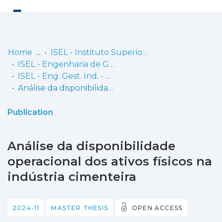
Log
(current)
In
Home
ISEL - Instituto Superior de Engenharia de Lisboa
ISEL - Engenharia de Gestão Industrial
Communities
ISEL - Eng. Gest. Ind. - Dissertações de Mestrado
& Collections
Análise da disponibilidade operacional dos ativos físicos na indústria cimenteira
Browse repository
Publication
Entities
Análise da disponibilidade
Statistics
operacional dos ativos físicos na
indústria cimenteira
2024-11
MASTER THESIS
OPEN ACCESS