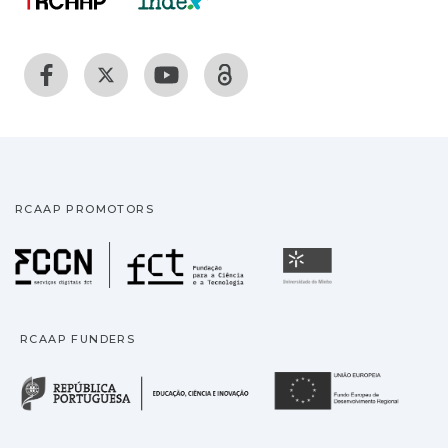
RCAAP PROMOTORS
Fundação para a Ciência
Universidade
RCAAP FUNDERS
República Portuguesa · M
União