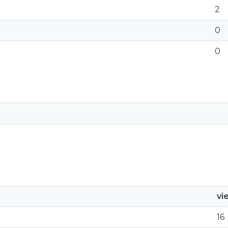
2
0
0
vi
16