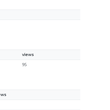
views
95
ews