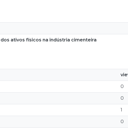
dos ativos físicos na indústria cimenteira
vi
0
0
1
0