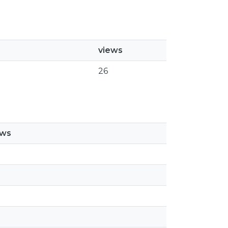
views
26
ews