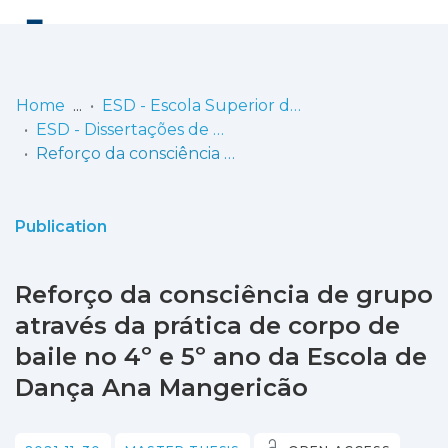
Log
(current)
In
Home
ESD - Escola Superior de Dança
ESD - Dissertações de Mestrado
Communities
Reforço da consciência de grupo através da prática de corpo de baile no 4º e 5º ano da Escola de Dança Ana Mangericão
& Collections
Browse repository
Publication
Entities
Reforço da consciência de grupo
Statistics
através da prática de corpo de
baile no 4º e 5º ano da Escola de
Dança Ana Mangericão