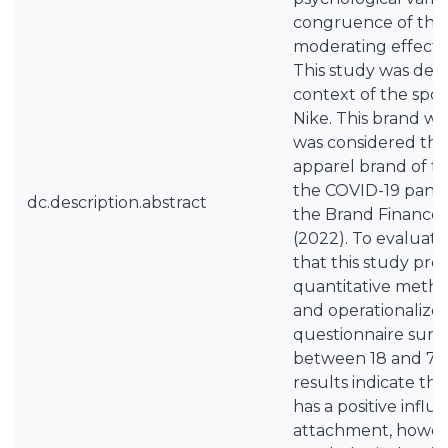
congruence of the
moderating effect o
This study was dev
context of the spo
Nike. This brand wa
was considered the
apparel brand of th
the COVID-19 pande
dc.description.abstract
the Brand Finance 
(2022). To evaluate
that this study pro
quantitative meth
and operationalize
questionnaire surve
between 18 and 70 
results indicate th
has a positive infl
attachment, howev