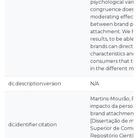
psychological variab
congruence does n
moderating effect o
between brand per
attachment. We ho
results, to be able 
brands can direct e
characteristics and 
consumers that the
in the different m
dc.description.version
N/A
Martins-Mourão, R.F
impacto da person
brand attachment: 
[Dissertação de mes
dc.identifier.citation
Superior de Comuni
Repositório Científi