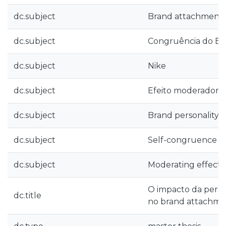
dc.subject
Brand attachment
dc.subject
Congruência do E
dc.subject
Nike
dc.subject
Efeito moderador
dc.subject
Brand personality
dc.subject
Self-congruence
dc.subject
Moderating effect
O impacto da pers
dc.title
no brand attachmen