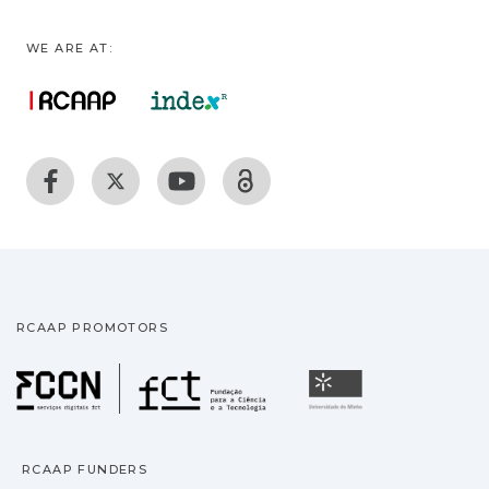
WE ARE AT:
RCAAP PROMOTORS
Fundação para a Ciência
Universidade
RCAAP FUNDERS