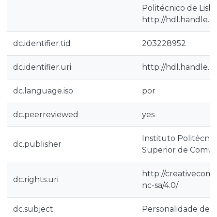
Politécnico de Lisbo
http://hdl.handle.n
dc.identifier.tid
203228952
dc.identifier.uri
http://hdl.handle.n
dc.language.iso
por
dc.peerreviewed
yes
Instituto Politécnic
dc.publisher
Superior de Comun
http://creativecom
dc.rights.uri
nc-sa/4.0/
dc.subject
Personalidade de 