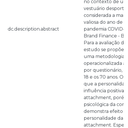
no contexto de um
vestuário desportivo
considerada a marc
valiosa do ano de 2
dc.description.abstract
pandemia COVID-19
Brand Finance - Bra
Para a avaliação da
estudo se propõe an
uma metodologia do
operacionalizada at
por questionário, a
18 e os 70 anos. Os
que a personalida
influência positiva
attachment, porém,
psicológica da con
demonstra efeito 
personalidade da 
attachment. Espera