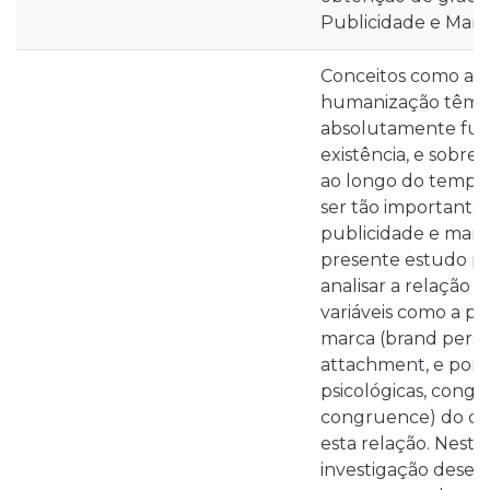
Publicidade e Mark
Conceitos como a p
humanização têm se
absolutamente fulc
existência, e sobrev
ao longo do tempo.
ser tão importante
publicidade e mark
presente estudo p
analisar a relação e
variáveis como a p
marca (brand person
attachment, e por s
psicológicas, congr
congruence) do c
esta relação. Neste 
investigação desen