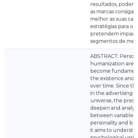
resultados, poder c
as marcas consigam
melhor as suas cara
estratégias para o
pretendem impactar
segmentos de mer
ABSTRACT: Persona
humanization are c
become fundamenta
the existence and s
over time. Since this
in the advertising 
universe, the prese
deepen and analyze
between variables,
personality and bra
it aims to underst
psychological variab