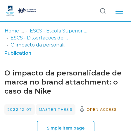
Log
(current)
In
Home
ESCS - Escola Superior de Comunicação Social
ESCS - Dissertações de Mestrado
Communities
O impacto da personalidade de marca no brand attachment: o caso da Nike
& Collections
Publication
Browse repository
O impacto da personalidade de
Entities
marca no brand attachment: o
caso da Nike
Statistics
2022-12-07
MASTER THESIS
OPEN ACCESS
Simple item page