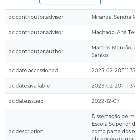
dc.contributor.advisor
Miranda, Sandra Ma
dc.contributor.advisor
Machado, Ana Tere
Martins-Mourão, Rit
dc.contributor.author
Santos
dc.date.accessioned
2023-02-20T11:37:1
dc.date.available
2023-02-20T11:37:1
dc.date.issued
2022-12-07
Dissertação de mes
Escola Superior de
dc.description
como parte dos req
obtenção de grau 