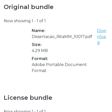
Original bundle
Now showing
1 - 1 of 1
Name:
Dow
Dissertacao_RitaMM_10017.pdf
nloa
d
Size:
4.29 MB
Format:
Adobe Portable Document
Format
License bundle
Now showing
1 - 1 of 1