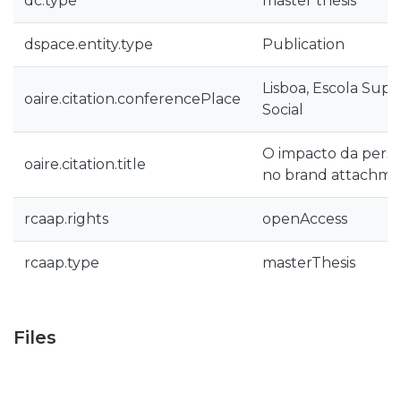
dc.type
master thesis
dspace.entity.type
Publication
Lisboa, Escola Sup
oaire.citation.conferencePlace
Social
O impacto da pers
oaire.citation.title
no brand attachmen
rcaap.rights
openAccess
rcaap.type
masterThesis
Files