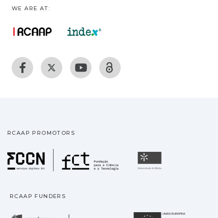
WE ARE AT:
RCAAP PROMOTORS
Fundação para a Ciência
Universidade
RCAAP FUNDERS
República Portuguesa · M
União