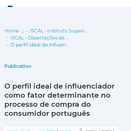
Log
(current)
In
Home
ISCAL - Instituto Superior de Contabilidade e Administração de Lisboa
ISCAL - Dissertações de Mestrado
Communities
O perfil ideal de influenciador como fator determinante no processo de compra do consumidor português
& Collections
Browse repository
Publication
Entities
O perfil ideal de influenciador
Statistics
como fator determinante no
processo de compra do
consumidor português