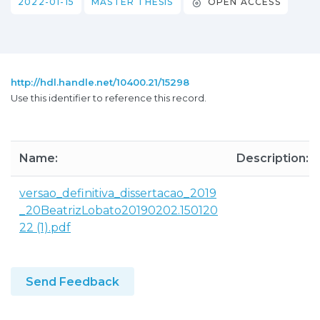
2022-01-15
MASTER THESIS
OPEN ACCESS
http://hdl.handle.net/10400.21/15298
Use this identifier to reference this record.
Name:
Description:
versao_definitiva_dissertacao_2019
_20BeatrizLobato20190202.150120
22 (1).pdf
Send Feedback