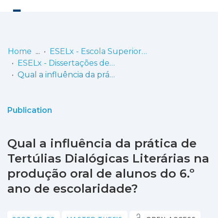
Log
(current)
In
Home
ESELx - Escola Superior de Educação de Lisboa
ESELx - Dissertações de Mestrado
Communities
Qual a influência da prática de Tertúlias Dialógicas Literárias na produção oral de alunos do 6.º ano de escolaridade?
& Collections
Browse repository
Publication
Entities
Qual a influência da prática de
Statistics
Tertúlias Dialógicas Literárias na
produção oral de alunos do 6.º
ano de escolaridade?