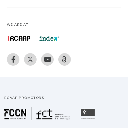
WE ARE AT:
RCAAP PROMOTORS
Fundação para a Ciência
Universidade