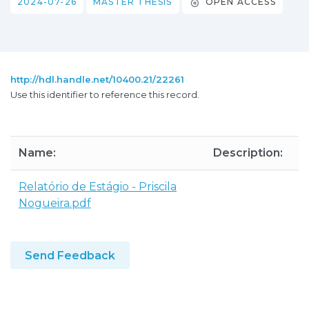
2024-07-26
MASTER THESIS
OPEN ACCESS
http://hdl.handle.net/10400.21/22261
Use this identifier to reference this record.
Name:
Description:
S
Relatório de Estágio - Priscila
6
Nogueira.pdf
K
Send Feedback