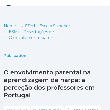
Log
(current)
In
Home
ESML - Escola Superior de Música de Lisboa
ESML - Dissertações de Mestrado
Communities
O envolvimento parental na aprendizagem da harpa: a perceção dos professores em Portugal
& Collections
Browse repository
Publication
Entities
O envolvimento parental na
Statistics
aprendizagem da harpa: a
perceção dos professores em
Portugal