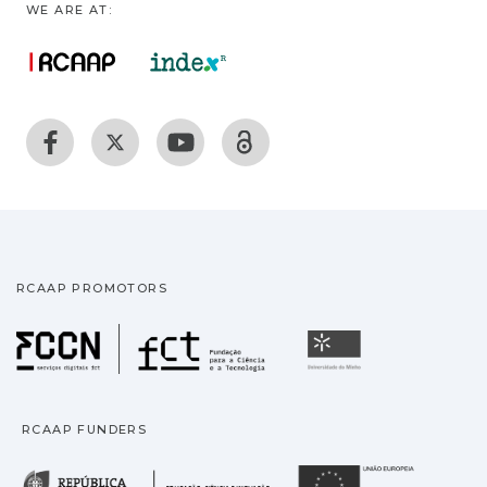
WE ARE AT:
RCAAP PROMOTORS
Fundação para a Ciência
Universidade
RCAAP FUNDERS
República Portuguesa · M
União