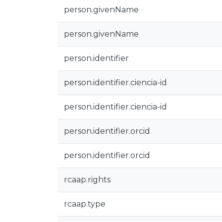
person.givenName
person.givenName
person.identifier
person.identifier.ciencia-id
person.identifier.ciencia-id
person.identifier.orcid
person.identifier.orcid
rcaap.rights
rcaap.type