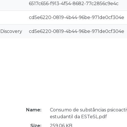
6517c656-f913-4f54-8682-77c2856c9e4c
cd5e6220-0819-4b44-96be-971de0cf304e
rDiscovery
cd5e6220-0819-4b44-96be-971de0cf304e
Name:
Consumo de substâncias psicoact
estudantil da ESTeSL.pdf
Size:
259.06 KB