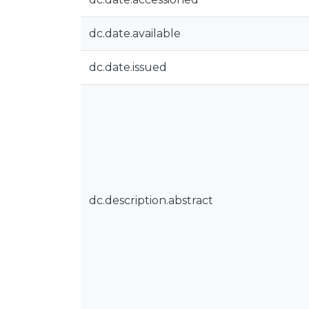
dc.date.available
dc.date.issued
dc.description.abstract