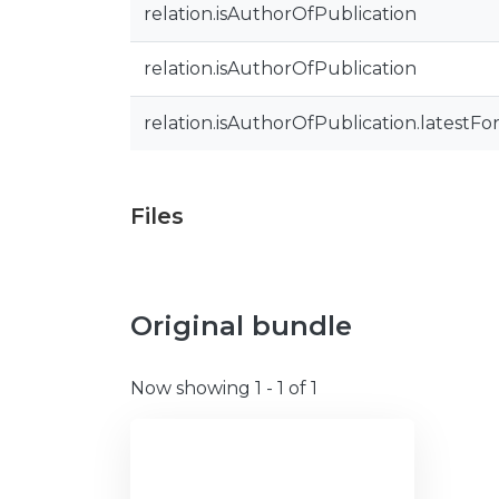
relation.isAuthorOfPublication
relation.isAuthorOfPublication
relation.isAuthorOfPublication.latestFo
Files
Original bundle
Now showing
1 - 1 of 1