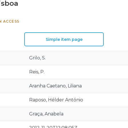
isboa
N ACCESS
Simple item page
Grilo, S.
Reis, P.
Aranha Caetano, Liliana
Raposo, Hélder António
Graça, Anabela
2012-11-20T12:08:05Z