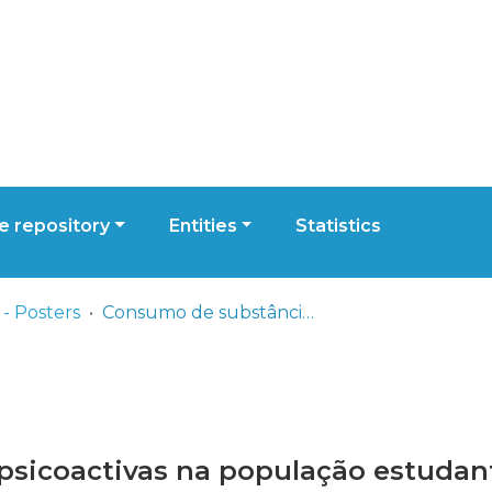
 repository
Entities
Statistics
- Posters
Consumo de substâncias psicoactivas na população estudantil da Escola Superior de Tecnologia da Saúde de Lisboa
sicoactivas na população estudanti