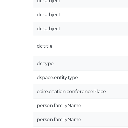
dc.subject
dc.subject
dc.subject
dc.title
dc.type
dspace.entity.type
oaire.citation.conferencePlace
person.familyName
person.familyName