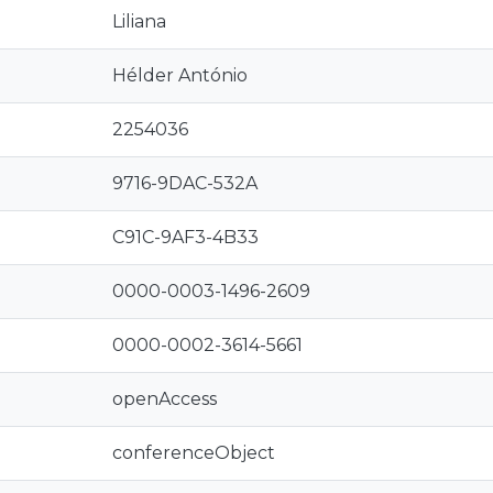
Liliana
Hélder António
2254036
9716-9DAC-532A
C91C-9AF3-4B33
0000-0003-1496-2609
0000-0002-3614-5661
openAccess
conferenceObject