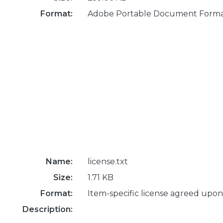
Format:
Adobe Portable Document Form
Name:
license.txt
Size:
1.71 KB
Format:
Item-specific license agreed upon
Description: