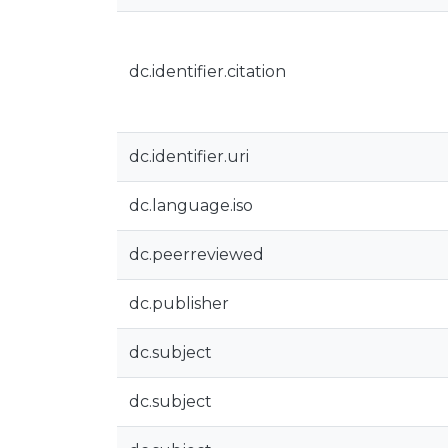
dc.identifier.citation
dc.identifier.uri
dc.language.iso
dc.peerreviewed
dc.publisher
dc.subject
dc.subject