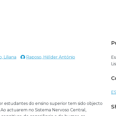
P
 Liliana
Raposo, Hélder António
Es
Li
C
ES
r estudantes do ensino superior tem sido objecto
S
 Ao actuarem no Sistema Nervoso Central,