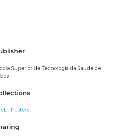
ublisher
cola Superior de Tecnologia da Saúde de
sboa
ollections
SL - Posters
haring