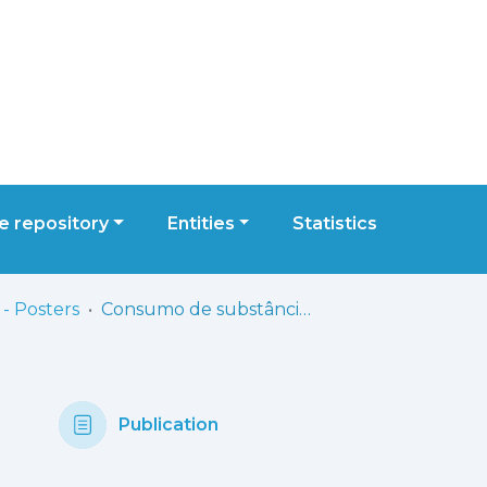
 repository
Entities
Statistics
- Posters
Consumo de substâncias psicoactivas na população estudantil da Escola Superior de Tecnologia da Saúde de Lisboa
Publication