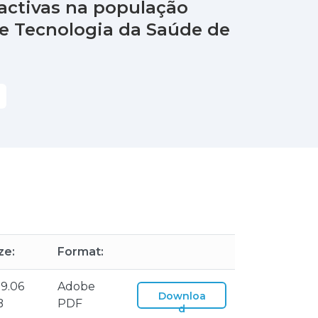
activas na população
de Tecnologia da Saúde de
ze:
Format:
9.06
Adobe
Downloa
B
PDF
d