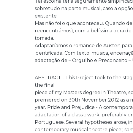
Tal escolha teria seguramente simplifica
sobretudo na parte musical, caso a opção t
existente.
Mas não foi o que aconteceu. Quando de
reencontrámos), com a belíssima obra de 
tomada.
Adaptaríamos o romance de Austen para
identificada. Com texto, música, encenação
adaptação de – Orgulho e Preconceito –
ABSTRACT - This Project took to the stag
the final
piece of my Masters degree in Theatre, spe
premiered on 30th November 2012 as a mus
year. Pride and Prejudice -­ A contempor
adaptation of a classic work, preferably 
Portuguese. Several hypotheses arose, in p
contemporary musical theatre piece;; s