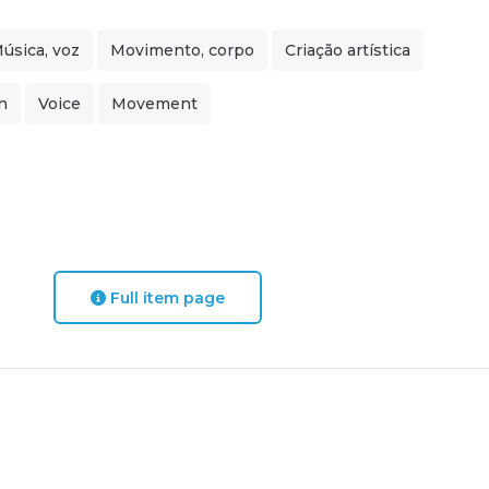
úsica, voz
Movimento, corpo
Criação artística
n
Voice
Movement
Full item page