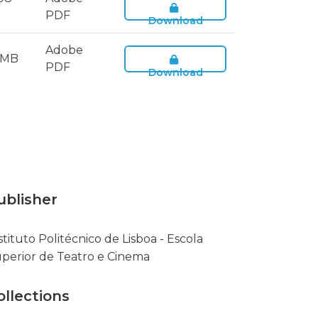
PDF
Download
Adobe
6 MB
PDF
Download
ublisher
stituto Politécnico de Lisboa - Escola
perior de Teatro e Cinema
ollections