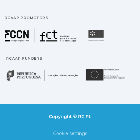
RCAAP PROMOTORS
Fundação para a Ciência
Universidade
RCAAP FUNDERS
República Portuguesa · M
União
Copyright © RCIPL
Cookie settings