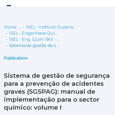
Log
(current)
In
Home
ISEL - Instituto Superior de Engenharia de Lisboa
ISEL - Engenharia Química e Biológica
Communities
ISEL - Eng. Quim. Biol. - Dissertações de Mestrado
& Collections
Sistema de gestão de segurança para a prevenção de acidentes graves (SGSPAG): manual de implementação para o sector químico: volume I
Browse repository
Publication
Entities
Sistema de gestão de segurança
Statistics
para a prevenção de acidentes
graves (SGSPAG): manual de
implementação para o sector
químico: volume I