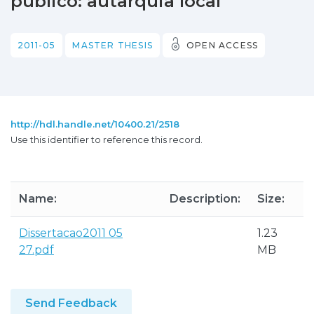
público: autarquia local
2011-05
MASTER THESIS
OPEN ACCESS
http://hdl.handle.net/10400.21/2518
Use this identifier to reference this record.
Name:
Description:
Size:
Dissertacao2011 05
1.23
27.pdf
MB
Send Feedback