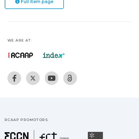
Full item page
WE ARE AT:
RCAAP PROMOTORS
Fundação para a Ciência
Universidade