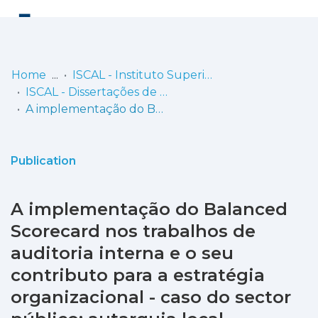
Log
(current)
In
Home
ISCAL - Instituto Superior de Contabilidade e Administração de Lisboa
ISCAL - Dissertações de Mestrado
Communities
A implementação do Balanced Scorecard nos trabalhos de auditoria interna e o seu contributo para a estratégia organizacional - caso do sector público: autarquia local
& Collections
Browse repository
Publication
Entities
A implementação do Balanced
Statistics
Scorecard nos trabalhos de
auditoria interna e o seu
contributo para a estratégia
organizacional - caso do sector